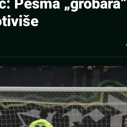
ić: Pesma „grobara“
tiviše