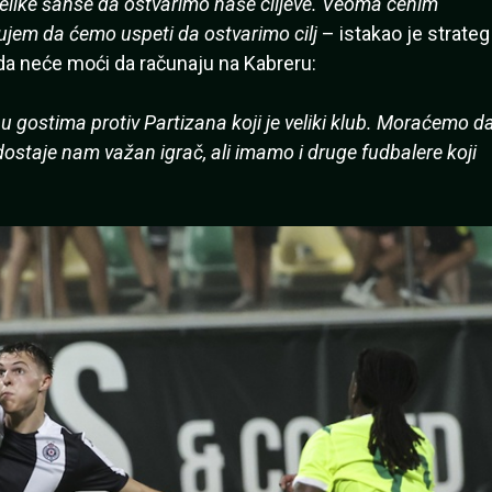
elike šanse da ostvarimo naše ciljeve. Veoma cenim
erujem da ćemo uspeti da ostvarimo cilj
– istakao je strateg
 da neće moći da računaju na Kabreru:
u gostima protiv Partizana koji je veliki klub. Moraćemo d
staje nam važan igrač, ali imamo i druge fudbalere koji