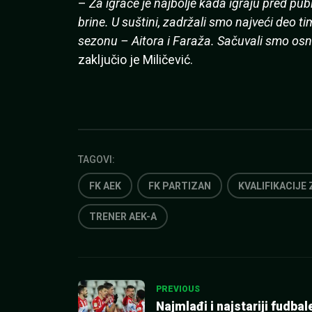
–
Za igrače je najbolje kada igraju pred pu
brine.
U suštini, zadržali smo najveći deo t
sezonu – Aitora i Faraža. Sačuvali smo osn
zaključio je Miličević.
TAGOVI:
FK AEK
FK PARTIZAN
KVALIFIKACIJE 
TRENER AEK-A
Kretanje
PREVIOUS
Najmlađi i najstariji fudbal