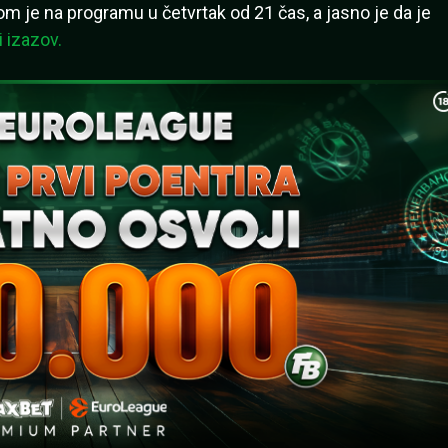
om je na programu u četvrtak od 21 čas, a jasno je da je
 izazov.