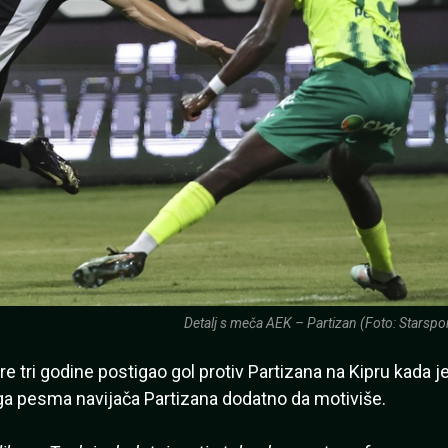
Detalj s meča AEK – Partizan (Foto: Starspor
re tri godine postigao gol protiv Partizana na Kipru kada j
 ga pesma navijača Partizana dodatno da motiviše.