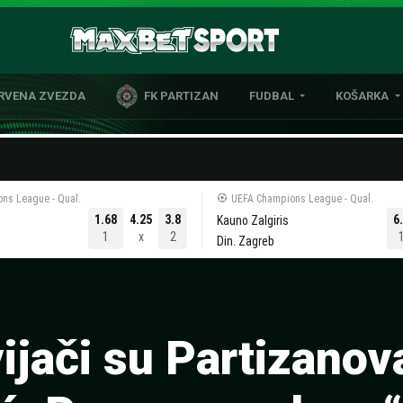
CRVENA ZVEZDA
FK PARTIZAN
FUDBAL
KOŠARKA
DOMAĆI FUDBAL
EVROLIGA
LIGE PETICE
ABA LIGA
EVROPSKA TAKMIČENJA
NBA LIGA
ns League - Qual.
UEFA Champions League - Qual.
OSTALE LIGE
REPREZENT
1.68
4.25
3.8
6
Kauno Zalgiris
1
x
2
Din. Zagreb
REPREZENTATIVNI FUDBAL
ijači su Partizanov