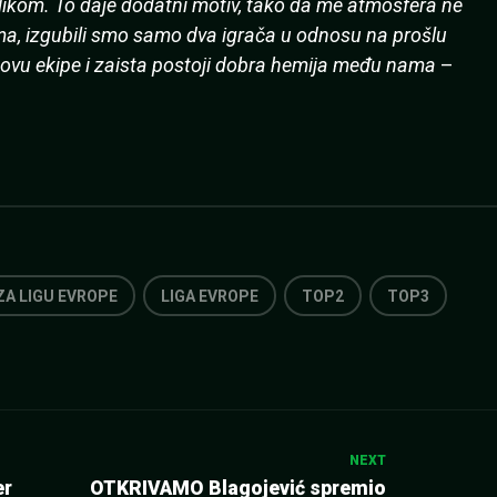
blikom. To daje dodatni motiv, tako da me atmosfera ne
ima, izgubili smo samo dva igrača u odnosu na prošlu
ovu ekipe i zaista postoji dobra hemija među nama
–
ZA LIGU EVROPE
LIGA EVROPE
TOP2
TOP3
NEXT
er
OTKRIVAMO Blagojević spremio