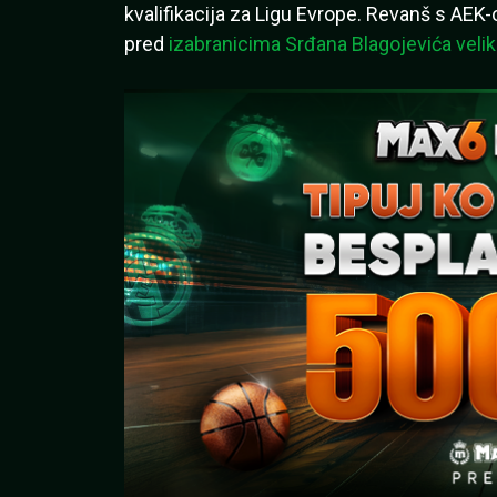
kvalifikacija za Ligu Evrope. Revanš s AEK-
pred
izabranicima Srđana Blagojevića veliki