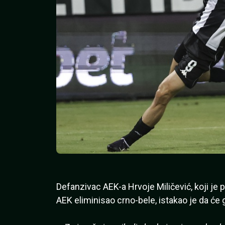
Defanzivac AEK-a Hrvoje Miličević, koji je p
AEK eliminisao crno-bele, istakao je da će