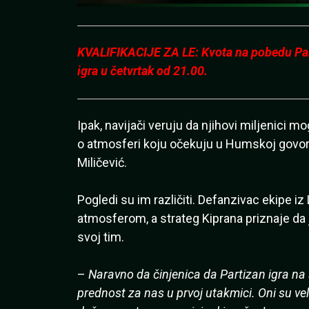
KVALIFIKACIJE ZA LE: Kvota na pobedu Part
igra u četvrtak od 21.00.
Ipak, navijači veruju da njihovi miljenici m
o atmosferi koju očekuju u Humskoj govoril
Miličević.
Pogledi su im različiti. Defanzivac ekipe 
atmosferom, a strateg Kiprana priznaje da j
svoj tim.
–
Naravno da činjenica da Partizan igra na s
prednost za nas u prvoj utakmici. Oni su veli