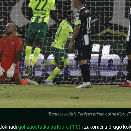
Trenutak kada je Partizan primio gol na Kipru (F
doknadi
gol zaostatka sa Kipra (1:0)
i zakorači u drugo kol