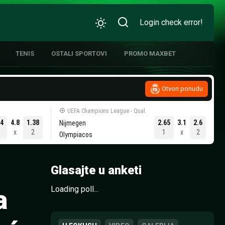
Login check error!
TENIS
OSTALI SPORTOVI
PROMO MAXBET
Otvori ponudu
UEFA Champions League - Qual.
ATIVNA KOŠARKA
.4
4.8
1.38
2.65
3.1
2.6
Nijmegen
1
x
2
1
x
2
Olympiacos
Glasajte u anketi
Loading poll...
a