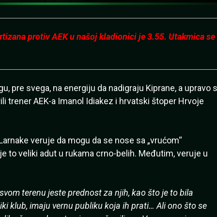
izana protiv AEK u našoj kladionici je 3.55. Utakmica se
ogu, pre svega, na energiju da nadigraju Kiprane, a upravo 
i trener AEK-a Imanol Idiakez i hrvatski štoper Hrvoje
iz Larnake veruje da mogu da se nose sa „vrućom“
e to veliki adut u rukama crno-belih. Međutim, veruje u
vom terenu jeste prednost za njih, kao što je to bila
ki klub, imaju vernu publiku koja ih prati… Ali ono što se