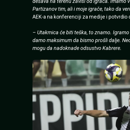
dešava na terenu zavisi od igrača. Imamo v
Partizanov tim, ali i moje igrače, tako da v
AEK-a na konferenciji za medije i potvrdio
– Utakmica će biti teška, to znamo. Igramo 
damo maksimum da bismo prošli dalje. Nedo
mogu da nadoknade odsustvo Kabrere.