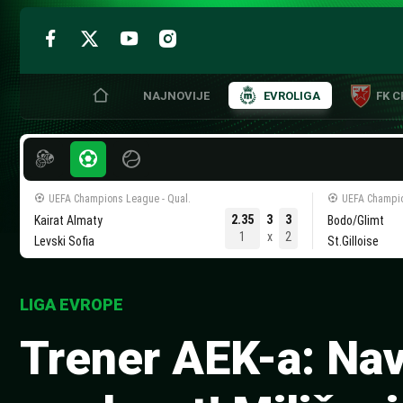
NAJNOVIJE
EVROLIGA
FK 
Skip
to
content
UEFA Champions League - Qual.
UEFA Champio
2.35
3
3
Kairat Almaty
Bodo/Glimt
1
x
2
Levski Sofia
St.Gilloise
LIGA EVROPE
Trener AEK-a: Nav