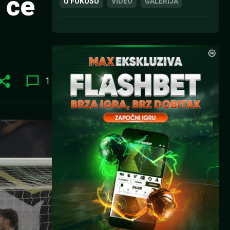
 će
U FOKUSU
VIDEO
GALERIJA
1