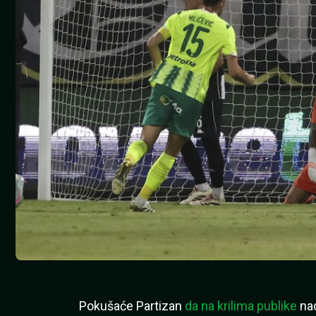
Pokušaće Partizan
da na krilima publike
na