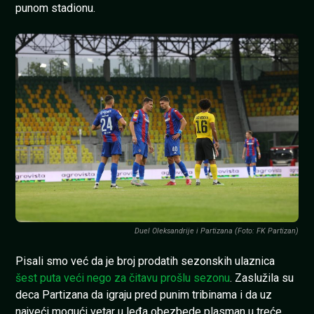
punom stadionu.
Duel Oleksandrije i Partizana (Foto: FK Partizan)
Pisali smo već da je broj prodatih sezonskih ulaznica
šest puta veći nego za čitavu prošlu sezonu
. Zaslužila su
deca Partizana da igraju pred punim tribinama i da uz
najveći mogući vetar u leđa obezbede plasman u treće