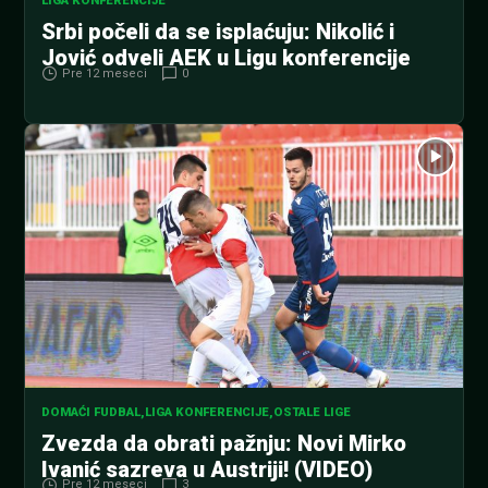
LIGA KONFERENCIJE
Srbi počeli da se isplaćuju: Nikolić i
Jović odveli AEK u Ligu konferencije
Pre 12 meseci
0
DOMAĆI FUDBAL
,
LIGA KONFERENCIJE
,
OSTALE LIGE
Zvezda da obrati pažnju: Novi Mirko
Ivanić sazreva u Austriji! (VIDEO)
Pre 12 meseci
3