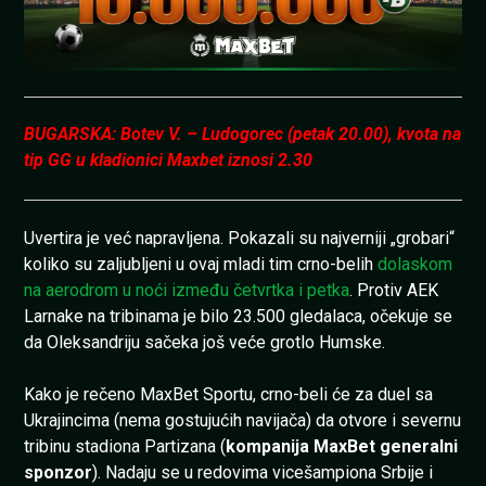
BUGARSKA: Botev V. – Ludogorec (petak 20.00), kvota na
tip GG u kladionici Maxbet iznosi 2.30
Uvertira je već napravljena. Pokazali su najverniji „grobari“
koliko su zaljubljeni u ovaj mladi tim crno-belih
dolaskom
na aerodrom u noći između četvrtka i petka
. Protiv AEK
Larnake na tribinama je bilo 23.500 gledalaca, očekuje se
da Oleksandriju sačeka još veće grotlo Humske.
Kako je rečeno MaxBet Sportu, crno-beli će za duel sa
Ukrajincima (nema gostujućih navijača) da otvore i severnu
tribinu stadiona Partizana (
kompanija MaxBet generalni
sponzor
). Nadaju se u redovima vicešampiona Srbije i