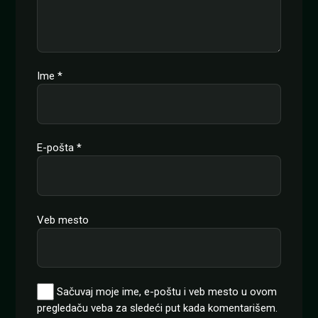
Ime
*
E-pošta
*
Veb mesto
Sačuvaj moje ime, e-poštu i veb mesto u ovom
pregledaču veba za sledeći put kada komentarišem.