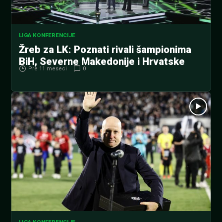
LIGA KONFERENCIJE
Žreb za LK: Poznati rivali šampionima
BiH, Severne Makedonije i Hrvatske
Pre 11 meseci
0