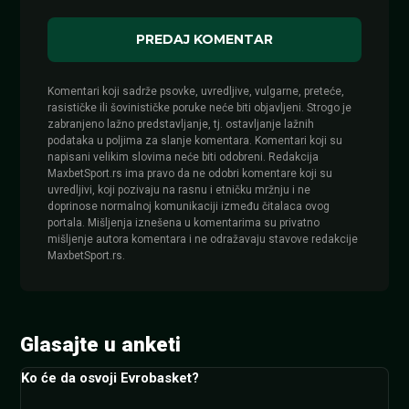
Komentari koji sadrže psovke, uvredljive, vulgarne, preteće,
rasističke ili šovinističke poruke neće biti objavljeni. Strogo je
zabranjeno lažno predstavljanje, tj. ostavljanje lažnih
podataka u poljima za slanje komentara. Komentari koji su
napisani velikim slovima neće biti odobreni. Redakcija
MaxbetSport.rs ima pravo da ne odobri komentare koji su
uvredljivi, koji pozivaju na rasnu i etničku mržnju i ne
doprinose normalnoj komunikaciji između čitalaca ovog
portala. Mišljenja iznešena u komentarima su privatno
mišljenje autora komentara i ne odražavaju stavove redakcije
MaxbetSport.rs.
Glasajte u anketi
Ko će da osvoji Evrobasket?