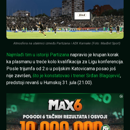
Atmosfera na utakmici između Partizana i AEK Karnake (Foto: MaxBet Sport)
Najmlađi tim u istoriji Partizana
napravio je krupan korak
ka plasmanu u treće kolo kvalifikacija za Ligu konferencija.
Posle trijumfa od 2:o u poljskim Katovicama posao još
nije završen,
što je konstatovao i trener Srđan Blagojević
,
predstoji revanš u Humskoj 31. jula (21.00).