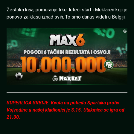
Žestoka kiša, pomeranje trke, leteći start i Meklaren koji je
ponovo za klasu iznad svih. To smo danas videli u Belgiji.
SUPERLIGA SRBIJE: Kvota na pobedu Spartaka protiv
Vojvodine u našoj kladionici je 3.15. Utakmica se igra od
21.00.