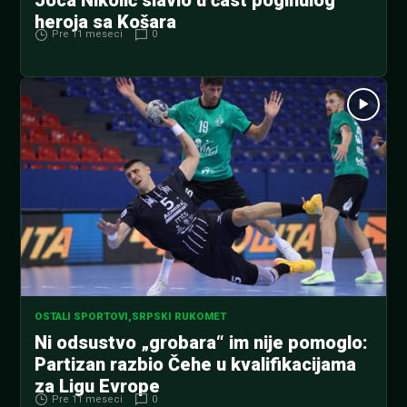
heroja sa Košara
Pre 11 meseci
0
OSTALI SPORTOVI
,
SRPSKI RUKOMET
Ni odsustvo „grobara“ im nije pomoglo:
Partizan razbio Čehe u kvalifikacijama
za Ligu Evrope
Pre 11 meseci
0