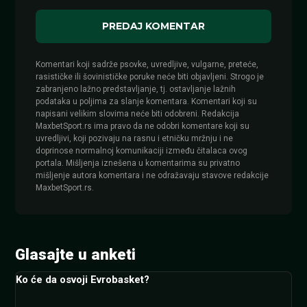
Komentari koji sadrže psovke, uvredljive, vulgarne, preteće,
rasističke ili šovinističke poruke neće biti objavljeni. Strogo je
zabranjeno lažno predstavljanje, tj. ostavljanje lažnih
podataka u poljima za slanje komentara. Komentari koji su
napisani velikim slovima neće biti odobreni. Redakcija
MaxbetSport.rs ima pravo da ne odobri komentare koji su
uvredljivi, koji pozivaju na rasnu i etničku mržnju i ne
doprinose normalnoj komunikaciji između čitalaca ovog
portala. Mišljenja iznešena u komentarima su privatno
mišljenje autora komentara i ne odražavaju stavove redakcije
MaxbetSport.rs.
Glasajte u anketi
Ko će da osvoji Evrobasket?