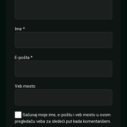
Ime
*
E-pošta
*
Veb mesto
Sačuvaj moje ime, e-poštu i veb mesto u ovom
pregledaču veba za sledeći put kada komentarišem.