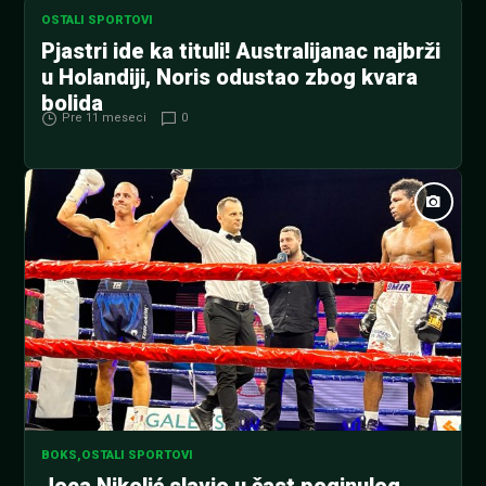
OSTALI SPORTOVI
Pjastri ide ka tituli! Australijanac najbrži
u Holandiji, Noris odustao zbog kvara
bolida
Pre 11 meseci
0
BOKS
,
OSTALI SPORTOVI
Joca Nikolić slavio u čast poginulog