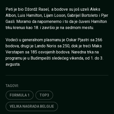
Peti je bio Džordž Rasel, a bodove su još uzeli Aleks
Albon, Luis Hamilton, Lijam Loson, Gabrijel Bortoleto i Pjer
Gasli. Moramo da napomenemo i to da je čuveni Hamilton
trku krenuo kao 18. i završio je na sedmom mestu.
Vodeći u generalnom plasmanu je Oskar Pjastri sa 266
bodova, drugi je Lando Noris sa 250, dok je treći Maks
Verstapen sa 185 osvojenih bodova. Naredna trka na
programu je u Budimpešti sledećeg vikenda, od 1. do 3.
avgusta.
TAGOVI:
FORMULA 1
TOP3
VELIKA NAGRADA BELGIJE