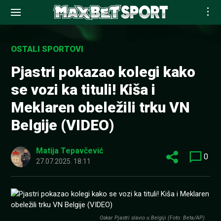
Skip
to
OSTALI SPORTOVI
content
Pjastri pokazao kolegi kako
se vozi ka tituli! Kiša i
Meklaren obeležili trku VN
Belgije (VIDEO)
Matija Tepavčević
0
27.07.2025. 18:11
Oskar Pjastri slavio u Belgiji (Foto: Beta/AP)