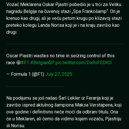
Vozač Meklarena Oskar Pjastri pobedio je u trci za Veliku
nagradu Belgije na čuvenoj stazi „Spa Frankošamp“. On je
krenuo kao drugi, ali je veću petom krugu po klizavoj stazi
preteko kolegu Landa Norisa koji je i na kraju završio kao
drugi.
Oscar Piastri wastes no time in seizing control of this
race 🤩
#F1
#BelgianGP
pic.twitter.com/DaRxFSDtCt
— Formula 1 (@F1)
July 27, 2025
Na podijumu se još našao Šarl Lekler iz Ferarija koji je
završio ispred aktulnog šampiona Maksa Verstapena, koji
ove godine i definitivno neće moći da odbrani titulu. Ona
će u Meklaren, ali ćemo da vidimo kojem vozaču, Pjastriju
ili Norisu.