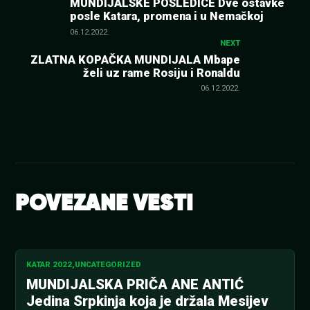
MUNDIJALSKE POSLEDICE Dve ostavke
posle Katara, promena i u Nemačkoj
članka
06.12.2022.
NEXT
ZLATNA KOPAČKA MUNDIJALA Mbape
želi uz rame Rosiju i Ronaldu
06.12.2022.
POVEZANE VESTI
KATAR 2022
,
UNCATEGORIZED
MUNDIJALSKA PRIČA ANE ANTIĆ
Jedina Srpkinja koja je držala Mesijev