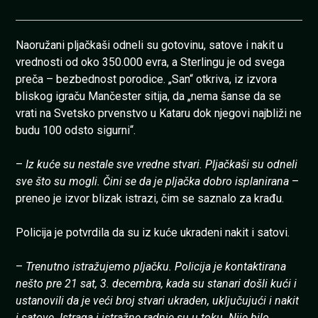
Naoružani pljačkaši odneli su gotovinu, satove i nakit u
vrednosti od oko 350.000 evra, a Sterlingu je od svega
preča – bezbednost porodice. „San“ otkriva, iz izvora
bliskog igraču Mančester sitija, da „nema šanse da se
vrati na Svetsko prvenstvo u Kataru dok njegovi najbliži ne
budu 100 odsto sigurni“.
–
Iz kuće su nestale sve vredne stvari. Pljačkaši su odneli
sve što su mogli. Čini se da je pljačka dobro isplanirana
–
preneo je izvor blizak istrazi, čim se saznalo za krađu.
Policija je potvrdila da su iz kuće ukradeni nakit i satovi.
–
Trenutno istražujemo pljačku. Policija je kontaktirana
nešto pre 21 sat, 3. decembra, kada su stanari došli kući i
ustanovili da je veći broj stvari ukraden, uključujući i nakit
i satove. Istraga i istražne radnje su u toku. Nije bilo