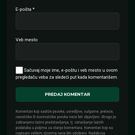
E-pošta
*
Veb mesto
Sačuvaj moje ime, e-poštu i veb mesto u ovom
pregledaču veba za sledeći put kada komentarišem.
Komentari koji sadrže psovke, uvredljive, vulgarne, preteće,
rasističke ili šovinističke poruke neće biti objavljeni. Strogo je
zabranjeno lažno predstavljanje, tj. ostavljanje lažnih
podataka u poljima za slanje komentara. Komentari koji su
napisani velikim slovima neće biti odobreni. Redakcija