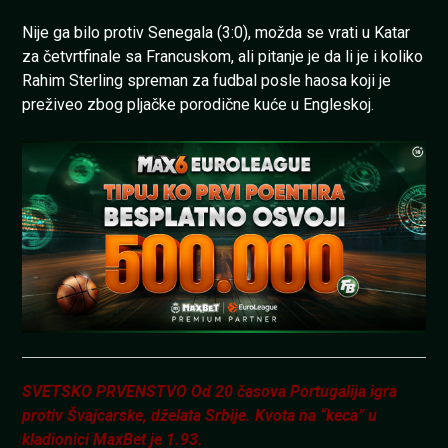
Nije ga bilo protiv Senegala (3:0), možda se vrati u Katar
za četvrtfinale sa Francuskom, ali pitanje je da li je i koliko
Rahim Sterling spreman za fudbal posle haosa koji je
preživeo zbog pljačke porodične kuće u Engleskoj.
SVETSKO PRVENSTVO Od 20 časova Portugalija igra
protiv Švajcarske, dželata Srbije. Kvota na “keca” u
kladionici MaxBet je 1.93.