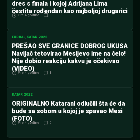
dres s finala i kojoj Adrijana Lima
čestita rođendan kao najboljoj drugarici
Pre 4 godine
0
FUDBAL
,
KATAR 2022
PREŠAO SVE GRANICE DOBROG UKUSA
Navijač tetovirao Mesijevo ime na čelo!
Nije dobio reakciju kakvu je očekivao
(VIDEO)
Pre 4 godine
1
KATAR 2022
ORIGINALNO Katarani odlučili šta će da
bude sa sobom u kojoj je spavao Mesi
(FOTO)
Pre 4 godine
0