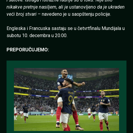
nikakve pretnje nasiljem, ali je ustanovljeno da je ukraden
veći broj stvari
– navedeno je u saopštenju policije.
Engleska i Francuska sastaju se u četvrtfinalu Mundijala u
subotu 10. decembra u 20.00.
PREPORUČUJEMO: