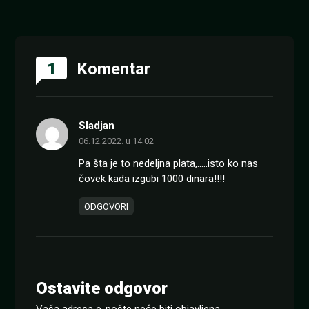
1
Komentar
Sladjan
06.12.2022. u 14:02
Pa šta je to nedeljna plata,…..isto ko nas
čovek kada izgubi 1000 dinara!!!!
ODGOVORI
Ostavite odgovor
Vaša adresa e-pošte neće biti objavljena.