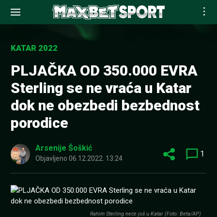
Skip
to
KATAR 2022
content
PLJAČKA OD 350.000 EVRA
Sterling se ne vraća u Katar
dok ne obezbedi bezbednost
porodice
Arsenije Šoškić
1
Objavljeno
06.12.2022. 13:24
Rahim Sterling neće još u Katar (Foto: Beta/AP)