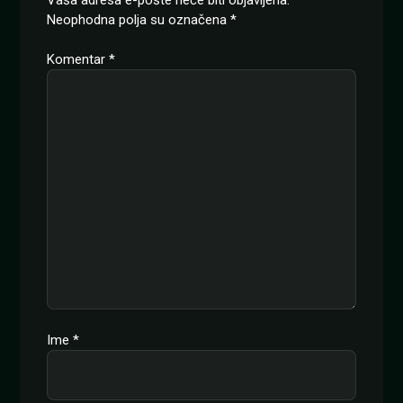
Neophodna polja su označena
*
Komentar
*
Ime
*