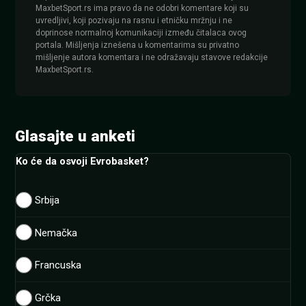
MaxbetSport.rs ima pravo da ne odobri komentare koji su
uvredljivi, koji pozivaju na rasnu i etničku mržnju i ne
doprinose normalnoj komunikaciji između čitalaca ovog
portala. Mišljenja iznešena u komentarima su privatno
mišljenje autora komentara i ne odražavaju stavove redakcije
MaxbetSport.rs.
Glasajte u anketi
Ko će da osvoji Evrobasket?
Srbija
Nemačka
Francuska
Grčka