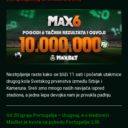
Nestrpljenje raste kako se bliži 11 sati i početak utakmice
drugog kola Svetskog prvenstva između Srbije i
Kameruna. Sreli smo mnogo naših navijača ispred
stadiona, a jedna lepa devojka nam je privukla pađnju.
Od 20 igraju Portugalija – Urugvaj, a u kladionici
MaxBet je kvota na pobedu Portugalije 2.05.