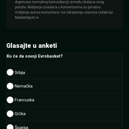
doprinose normalnoj komunikaciji između čitalaca ovog
portala. Mišljenja iznešena u komentarima su privatno
mišljenje autora komentara i ne odražavaju stavove redakcije
MaxbetSport.rs.
Glasajte u anketi
Ko će da osvoji Evrobasket?
Srbija
Nemačka
Francuska
Grčka
Španija