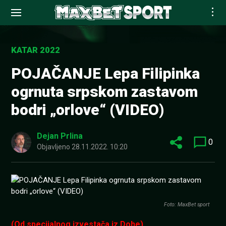
Skip
to
KATAR 2022
content
POJAČANJE Lepa Filipinka
ogrnuta srpskom zastavom
bodri „orlove“ (VIDEO)
Dejan Prlina
0
Objavljeno
28.11.2022. 10:20
Foto: MaxBet sport
(Od specijalnog izvestača iz Dohe)