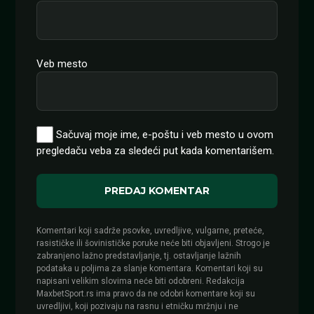
Veb mesto
Sačuvaj moje ime, e-poštu i veb mesto u ovom
pregledaču veba za sledeći put kada komentarišem.
Komentari koji sadrže psovke, uvredljive, vulgarne, preteće,
rasističke ili šovinističke poruke neće biti objavljeni. Strogo je
zabranjeno lažno predstavljanje, tj. ostavljanje lažnih
podataka u poljima za slanje komentara. Komentari koji su
napisani velikim slovima neće biti odobreni. Redakcija
MaxbetSport.rs ima pravo da ne odobri komentare koji su
uvredljivi, koji pozivaju na rasnu i etničku mržnju i ne