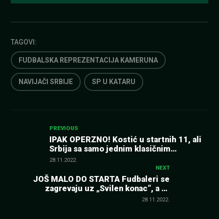
TAGOVI:
FUDBALSKA REPREZENTACIJA KAMERUNA
NAVIJAČI SRBIJE
SP U KATARU
Kretanje
PREVIOUS
IPAK OPERZNO! Kostić u startnih 11, ali
Srbija sa samo jednim klasičnim
članka
napadačem, evo ko je ostao na klupi
28.11.2022.
(SASTAVI)
NEXT
JOŠ MALO DO STARTA Fudbaleri se
zagrevaju uz „Svilen konac“, a na
tribinama navijač star 81 godinu (VIDEO)
28.11.2022.