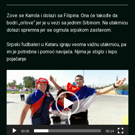
Zove se Kamila i dolazi sa Filipina. Ona će takođe da
bodri „orlove“ jer je u vezi sa jednim Srbinom. Na utakmicu
dolazi spremna jer se ogrnula srpskom zastavom.
Srpski fudbaleri u Kataru igraju veoma važnu utakmicu, pa
im je potrebna i pomoć navijača. Njima je stiglo i lepo
pojačanje.
Pregledač
video
zapisa
00:00
00:14