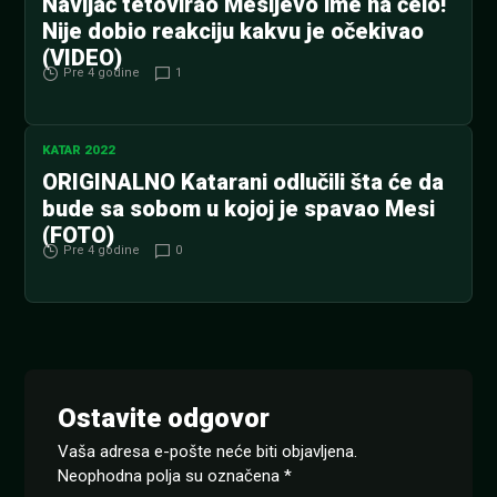
Navijač tetovirao Mesijevo ime na čelo!
Nije dobio reakciju kakvu je očekivao
(VIDEO)
Pre 4 godine
1
KATAR 2022
ORIGINALNO Katarani odlučili šta će da
bude sa sobom u kojoj je spavao Mesi
(FOTO)
Pre 4 godine
0
Ostavite odgovor
Vaša adresa e-pošte neće biti objavljena.
Neophodna polja su označena
*