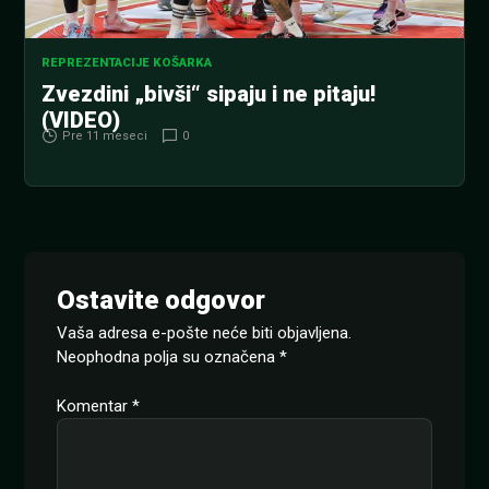
REPREZENTACIJE KOŠARKA
Zvezdini „bivši“ sipaju i ne pitaju!
(VIDEO)
Pre 11 meseci
0
Ostavite odgovor
Vaša adresa e-pošte neće biti objavljena.
Neophodna polja su označena
*
Komentar
*