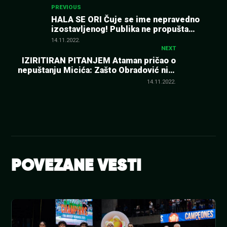
Kretanje
PREVIOUS
HALA SE ORI Čuje se ime nepravedno
izostavljenog! Publika ne propušta
članka
priliku da udari na Atamana (VIDEO)
14.11.2022.
NEXT
IZIRITIRAN PITANJEM Ataman pričao o
nepuštanju Micića: Zašto Obradović nije
pustio Papapetrua i Jasikevičijus
14.11.2022.
Kalinića?
POVEZANE VESTI