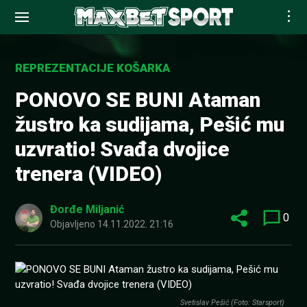
Skip
to
REPREZENTACIJE KOŠARKA
content
PONOVO SE BUNI Ataman
žustro ka sudijama, Pešić mu
uzvratio! Svađa dvojice
trenera (VIDEO)
Đorđe Miljanić
0
Objavljeno
14.11.2022. 21:16
Svetislav Pešić (Foto: Starsport)