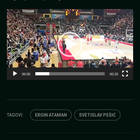
Pregledač
video
zapisa
00:00
00:20
TAGOVI:
ERGIN ATAMAN
SVETISLAV PEŠIĆ