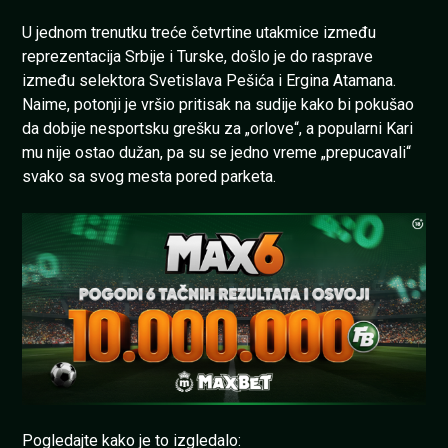
U jednom trenutku treće četvrtine utakmice između
reprezentacija Srbije i Turske, došlo je do rasprave
između selektora Svetislava Pešića i Ergina Atamana.
Naime, potonji je vršio pritisak na sudije kako bi pokušao
da dobije nesportsku grešku za „orlove“, a popularni Kari
mu nije ostao dužan, pa su se jedno vreme „prepucavali“
svako sa svog mesta pored parketa.
Pogledajte kako je to izgledalo: