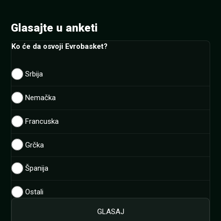
Glasajte u anketi
Ko će da osvoji Evrobasket?
Srbija
Nemačka
Francuska
Grčka
Španija
Ostali