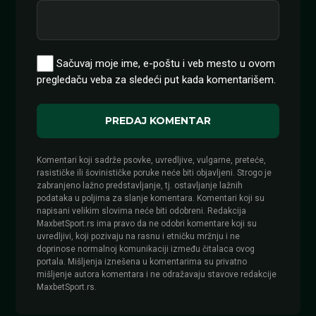
Sačuvaj moje ime, e-poštu i veb mesto u ovom
pregledaču veba za sledeći put kada komentarišem.
Komentari koji sadrže psovke, uvredljive, vulgarne, preteće,
rasističke ili šovinističke poruke neće biti objavljeni. Strogo je
zabranjeno lažno predstavljanje, tj. ostavljanje lažnih
podataka u poljima za slanje komentara. Komentari koji su
napisani velikim slovima neće biti odobreni. Redakcija
MaxbetSport.rs ima pravo da ne odobri komentare koji su
uvredljivi, koji pozivaju na rasnu i etničku mržnju i ne
doprinose normalnoj komunikaciji između čitalaca ovog
portala. Mišljenja iznešena u komentarima su privatno
mišljenje autora komentara i ne odražavaju stavove redakcije
MaxbetSport.rs.