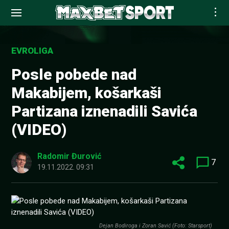
Skip
to
EVROLIGA
content
Posle pobede nad
Makabijem, košarkaši
Partizana iznenadili Savića
(VIDEO)
Radomir Đurović
7
19.11.2022. 09:31
Dejan Bodiroga i Zoran Savić (Foto: Starsport)