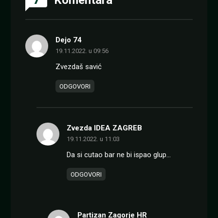
Dejo 74
19.11.2022. u 09:56
Zvezdaš savić
ODGOVORI
Zvezda IDEA ZAGREB
19.11.2022. u 11:03
Da si cutao bar ne bi ispao glup…
ODGOVORI
Partizan Zagorje HR