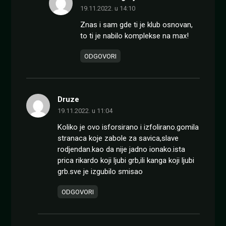
19.11.2022. u 14:10
Znas i sam gde ti je klub osnovan,
to ti je nabilo komplekse na max!
ODGOVORI
Druze
19.11.2022. u 11:04
Koliko je ovo isforsirano i izfolirano.gomila
stranaca koje zabole za savica,slave
rodjendan.kao da nije jadno ionako.ista
prica rikardo koji ljubi grb,ili kanga koji ljubi
grb.sve je izgubilo smisao
ODGOVORI