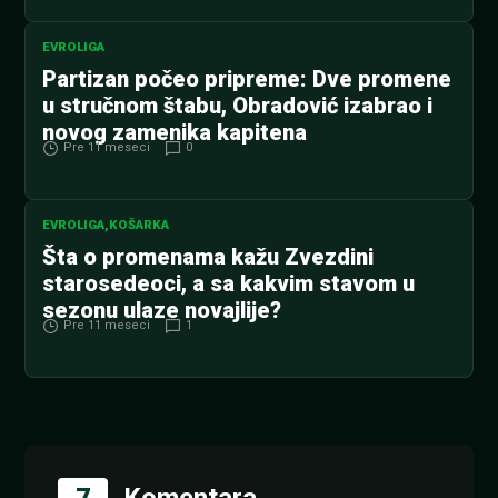
EVROLIGA
Partizan počeo pripreme: Dve promene
u stručnom štabu, Obradović izabrao i
novog zamenika kapitena
Pre 11 meseci
0
EVROLIGA
,
KOŠARKA
Šta o promenama kažu Zvezdini
starosedeoci, a sa kakvim stavom u
sezonu ulaze novajlije?
Pre 11 meseci
1
7
Komentara