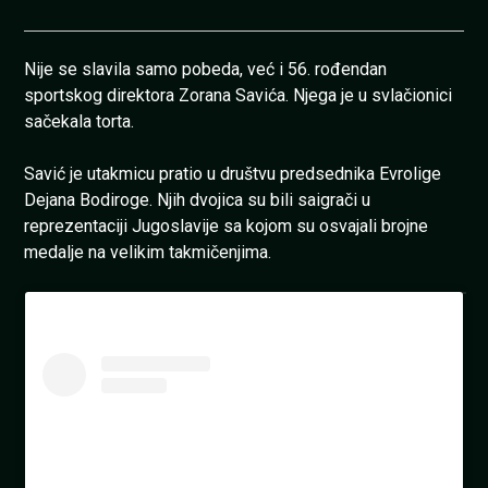
Nije se slavila samo pobeda, već i 56. rođendan
sportskog direktora Zorana Savića. Njega je u svlačionici
sačekala torta.
Savić je utakmicu pratio u društvu predsednika Evrolige
Dejana Bodiroge. Njih dvojica su bili saigrači u
reprezentaciji Jugoslavije sa kojom su osvajali brojne
medalje na velikim takmičenjima.