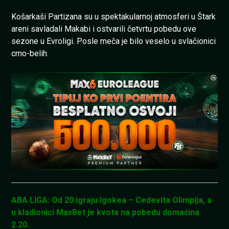
Košarkaši Partizana su u spektakularnoj atmosferi u Štark
areni savladali Makabi i ostvarili četvrtu pobedu ove
sezone u Evroligi. Posle meča je bilo veselo u svlačionici
crno-belih.
ABA LIGA: Od 20 igraju Igokea – Cedevita Olimpija, a
u kladionici MaxBet je kvota na pobedu domaćina
2.20.