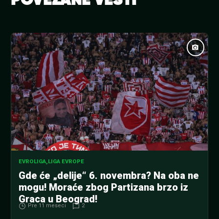
POVEZANE VESTI
EVROLIGA
,
LIGA EVROPE
Gde će „delije“ 6. novembra? Na oba ne
mogu! Moraće zbog Partizana brzo iz
Graca u Beograd!
Pre 11 meseci
2