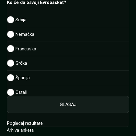
Ko će da osvoji Evrobasket?
Srbija
Nemačka
Francuska
Grčka
Španija
Ostali
Pogledaj rezultate
Arhiva anketa