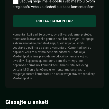
Sačuvaj moje ime, e-poštu i veb mesto u ovom
pregledaču veba za sledeći put kada komentarišem.
Komentari koji sadrže psovke, uvredljive, vulgarne, preteće,
rasističke ili šovinističke poruke neće biti objavljeni. Strogo je
zabranjeno lažno predstavljanje, tj. ostavljanje lažnih
podataka u poljima za slanje komentara. Komentari koji su
napisani velikim slovima neće biti odobreni. Redakcija
MaxbetSport.rs ima pravo da ne odobri komentare koji su
uvredljivi, koji pozivaju na rasnu i etničku mržnju i ne
doprinose normalnoj komunikaciji između čitalaca ovog
portala. Mišljenja iznešena u komentarima su privatno
mišljenje autora komentara i ne odražavaju stavove redakcije
MaxbetSport.rs.
Glasajte u anketi