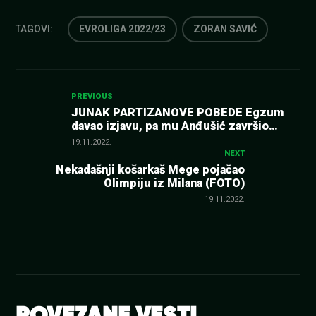
TAGOVI:
EVROLIGA 2022/23
ZORAN SAVIĆ
Kretanje
PREVIOUS
JUNAK PARTIZANOVE POBEDE Egzum
davao izjavu, pa mu Anđušić završio
članka
rečenicu!
19.11.2022.
NEXT
Nekadašnji košarkaš Mege pojačao
Olimpiju iz Milana (FOTO)
19.11.2022.