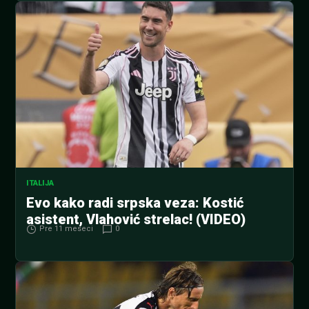
ITALIJA
Evo kako radi srpska veza: Kostić
asistent, Vlahović strelac! (VIDEO)
Pre 11 meseci
0