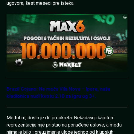
ugovora, šest meseci pre isteka.
Brazil Gojano: Na meču Vila Nova – Ipora, naša
kladionica nudi kvotu 2.10 za igru ug 3+.
Međutim, došlo je do preokreta. Nekadašnji kapiten
reprezentacije nije pristao na ponuđene uslove, a među
njima je bilo i preuzimanje uloge jednog od klupskih