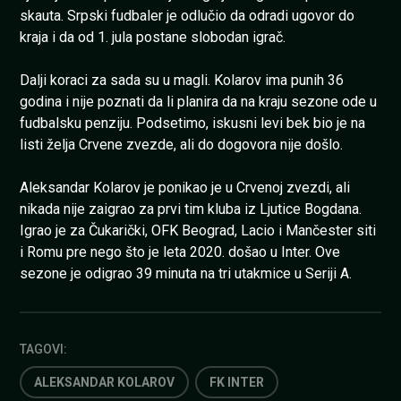
skauta. Srpski fudbaler je odlučio da odradi ugovor do
kraja i da od 1. jula postane slobodan igrač.
Dalji koraci za sada su u magli. Kolarov ima punih 36
godina i nije poznati da li planira da na kraju sezone ode u
fudbalsku penziju. Podsetimo, iskusni levi bek bio je na
listi želja Crvene zvezde, ali do dogovora nije došlo.
Aleksandar Kolarov je ponikao je u Crvenoj zvezdi, ali
nikada nije zaigrao za prvi tim kluba iz Ljutice Bogdana.
Igrao je za Čukarički, OFK Beograd, Lacio i Mančester siti
i Romu pre nego što je leta 2020. došao u Inter. Ove
sezone je odigrao 39 minuta na tri utakmice u Seriji A.
TAGOVI:
ALEKSANDAR KOLAROV
FK INTER