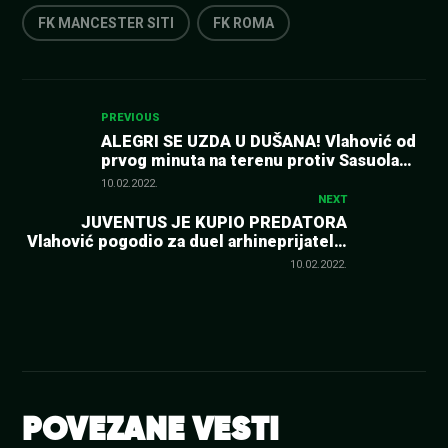
FK MANCESTER SITI
FK ROMA
Kretanje
PREVIOUS
ALEGRI SE UZDA U DUŠANA! Vlahović od
prvog minuta na terenu protiv Sasuola
članka
(SASTAVI)
10.02.2022.
NEXT
JUVENTUS JE KUPIO PREDATORA
Vlahović pogodio za duel arhineprijatelja
u polufinalu Kupa Italije! (VIDEO)
10.02.2022.
POVEZANE VESTI