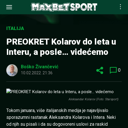
Skip
to
ITALIJA
content
PREOKRET Kolarov do leta u
Interu, a posle… videćemo
Boško Živančević
0
10.02.2022. 21:36
Aleksandar Kolarov (Foto: Starsport)
Tokom januara, više italijanskih medija je najavljivalo
sporazumni rastanak Aleksandra Kolarova i Intera. Neki
od njih su pisali i da su dogovoreni uslovi za raskid