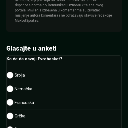
uvredljivi, koji pozivaju na rasnu i etničku mržnju i ne
doprinose normalnoj komunikaciji između čitalaca ovog
portala. Mišljenja iznešena u komentarima su privatno
mišljenje autora komentara i ne odražavaju stavove redakcije
MaxbetSport.rs.
Glasajte u anketi
Ko će da osvoji Evrobasket?
Srbija
Nemačka
Francuska
Grčka