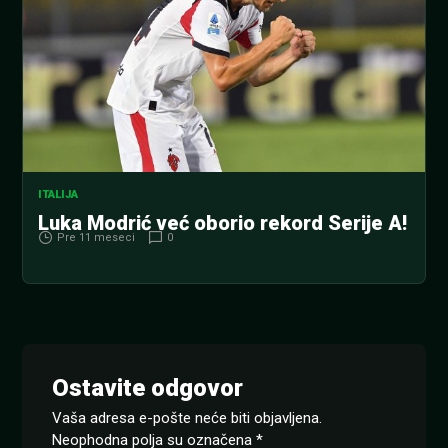
ITALIJA
Luka Modrić već oborio rekord Serije A!
Pre 11 meseci
0
Ostavite odgovor
Vaša adresa e-pošte neće biti objavljena.
Neophodna polja su označena
*