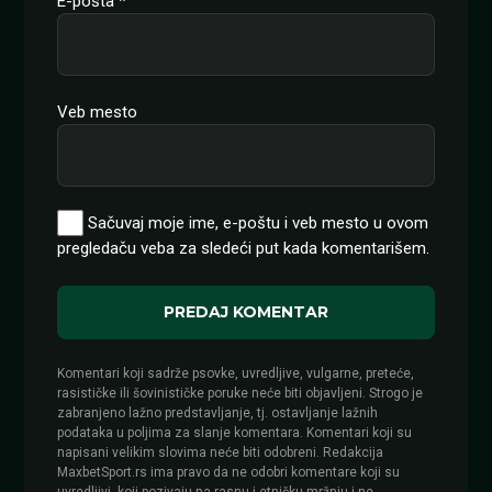
E-pošta
*
Veb mesto
Sačuvaj moje ime, e-poštu i veb mesto u ovom
pregledaču veba za sledeći put kada komentarišem.
Komentari koji sadrže psovke, uvredljive, vulgarne, preteće,
rasističke ili šovinističke poruke neće biti objavljeni. Strogo je
zabranjeno lažno predstavljanje, tj. ostavljanje lažnih
podataka u poljima za slanje komentara. Komentari koji su
napisani velikim slovima neće biti odobreni. Redakcija
MaxbetSport.rs ima pravo da ne odobri komentare koji su