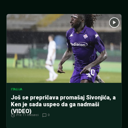
ITALIJA
Još se prepričava promašaj Sivonjića, a
Ken je sada uspeo da ga nadmaši
(VIDEO)
Pre 11 meseci
0