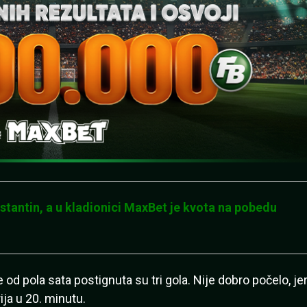
stantin, a u kladionici MaxBet je kvota na pobedu
od pola sata postignuta su tri gola. Nije dobro počelo, je
ja u 20. minutu.