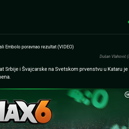
Dušan Vlahović (
tat Srbije i Švajcarske na Svetskom prvenstvu u Kataru je
mena.