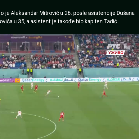
čio je Aleksandar Mitrović u 26. posle asistencije Dušana
vića u 35, a asistent je takođe bio kapiten Tadić.