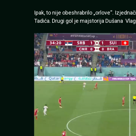
Ipak, to nije obeshrabrilo „orlove“. Izjedna
Tadića. Drugi gol je majstorija Dušana Vlago
Pregledač
video
zapisa