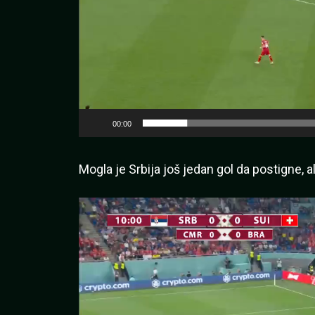
00:00
Mogla je Srbija još jedan gol da postigne, a
Pregledač
video
zapisa