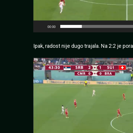
00:00
Ipak, radost nije dugo trajala. Na 2:2 je po
Pregledač
video
zapisa