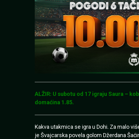
ALŽIR: U subotu od 17 igraju Saura – kob
domaćina 1.85.
Kakva utakmica se igra u Dohi. Za malo više 
je Švajcarska povela golom Džerdana Šaćiri