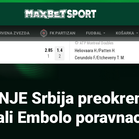
CRVENA ZVEZDA
FK PARTIZAN
FUDBAL
KOŠARKA
DOMAĆI FUDBAL
EVROLIGA
ATP Montreal Doubles
2.85
1.4
Heliovaara H./Patten H.
LIGE PETICE
ABA LIGA
1
2
Cerundolo F./Etcheverry T. M.
EVROPSKA TAKMIČENJA
NBA LIGA
OSTALE LIGE
REPREZENT
REPREZENTATIVNI FUDBAL
E Srbija preokre
ali Embolo poravna