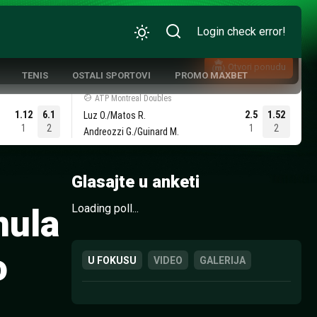
Login check error!
Otvori ponudu
TENIS
OSTALI SPORTOVI
PROMO MAXBET
ATP Montreal Doubles
1.12
6.1
2.5
1.52
Luz O./Matos R.
1
2
1
2
Andreozzi G./Guinard M.
ATIVNA KOŠARKA
Glasajte u anketi
Loading poll...
nula
o
U FOKUSU
VIDEO
GALERIJA