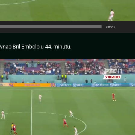
00:20
ravnao Bril Embolo u 44. minutu.