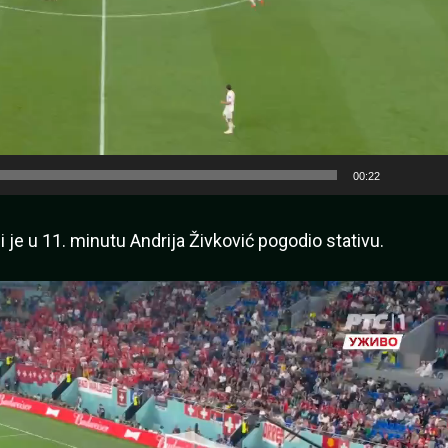
00:22
li je u 11. minutu Andrija Živković pogodio stativu.