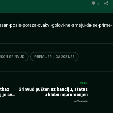
esan-posle-poraza-ovakvi-golovi-ne-smeju-da-se-prime-
SON GRINVUD
PREMIJER LIGA 2021/22
NEXT
otkaz
Grinvud pušten uz kauciju, status
 je sve
u klubu nepromenjen
 (FOTO)
02.02.2022.