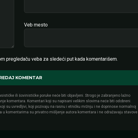
Veb mesto
om pregledaču veba za sledeći put kada komentarišem.
sističke ili šovinističke poruke neće biti objavljeni. Strogo je zabranjeno lažno
lanje komentara. Komentari koji su napisani velikim slovima neće biti odobreni.
i su uvredljivi, koji pozivaju na rasnu i etničku mržnju i ne doprinose normalnoj
na u komentarima su privatno mišljenje autora komentara i ne odražavaju stavove