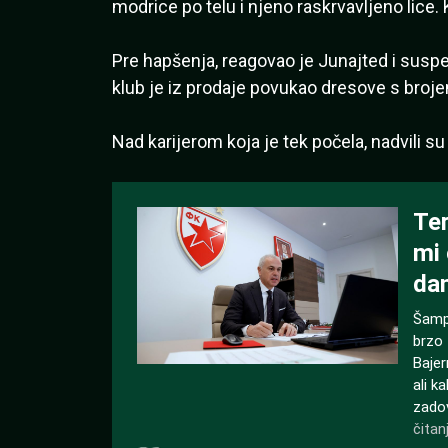
modrice po telu i njeno raskrvavljeno lice. 
Pre hapšenja, reagovao je Junajted i susp
klub je iz prodaje povukao dresove s broj
Nad karijerom koja je tek počela, nadvili su