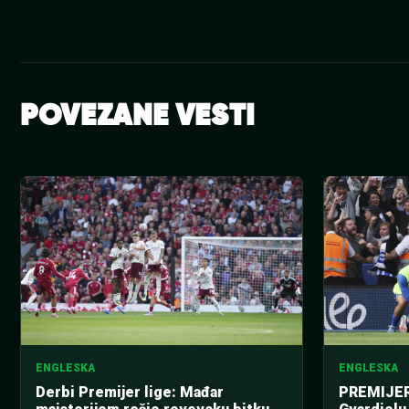
POVEZANE VESTI
ENGLESKA
ENGLESKA
Derbi Premijer lige: Mađar
PREMIJER 