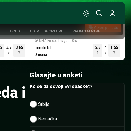
Otvori ponudu
TENIS
OSTALI SPORTOVI
PROMO MAXBET
UEFA Europa League - Qual.
05
3.2
3.65
5.5
4
1.55
Lincoln R.I.
x
2
1
x
2
Omonia
ATIVNA KOŠARKA
Glasajte u anketi
da i
Ko će da osvoji Evrobasket?
Srbija
Nemačka