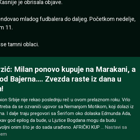
Kasnije je obrisala objave.
endovao mladog fudbalera do daljeg. Početkom nedelje,
em 11.
 se tamni oblaci.