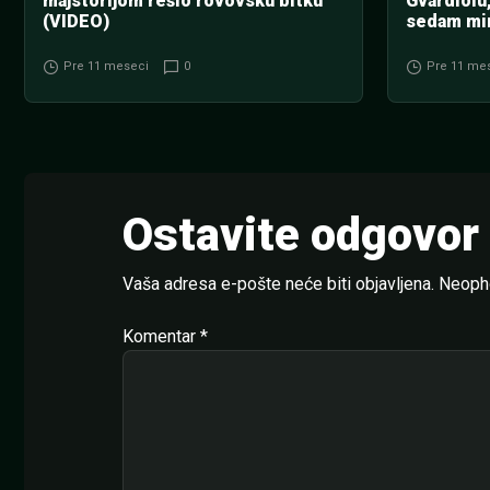
majstorijom rešio rovovsku bitku
Gvardiolu
(VIDEO)
sedam mi
Pre 11 meseci
0
Pre 11 me
Ostavite odgovor
Vaša adresa e-pošte neće biti objavljena.
Neopho
Komentar
*