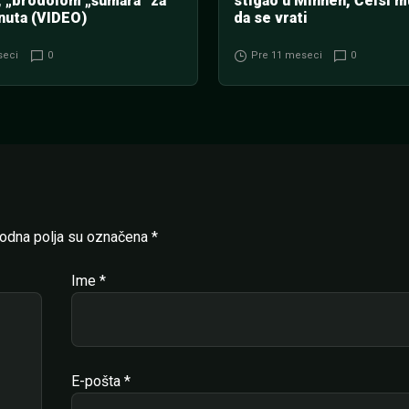
, „brodolom „šumara“ za
stigao u Minhen, Čelsi m
nuta (VIDEO)
da se vrati
seci
0
Pre 11 meseci
0
dna polja su označena
*
Ime
*
E-pošta
*