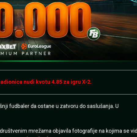
dionica nudi kvotu 4.85 za igru X-2.
išnji fudbaler da ostane u zatvoru do saslušanja. U
 društvenim mrežama objavila fotografije na kojima se vi