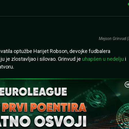
Mejson Grinvud (
hvatila optužbe Harijet Robson, devojke fudbalera
 je zlostavljao i silovao. Grinvud je
uhapšen u nedelju
i
atvoru.