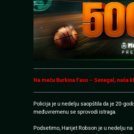
Na meču Burkina Faso – Senegal, naša kla
Policija je u nedelju saopštila da je 20-god
međuvremenu se sprovodi istraga.
Podsetimo, Harijet Robson je u nedelju na