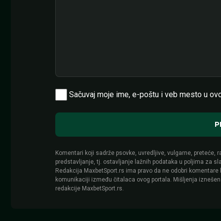
Sačuvaj moje ime, e-poštu i veb mesto u ov
Komentari koji sadrže psovke, uvredljive, vulgarne, preteće, ra
predstavljanje, tj. ostavljanje lažnih podataka u poljima za s
Redakcija MaxbetSport.rs ima pravo da ne odobri komentare koj
komunikaciji između čitalaca ovog portala. Mišljenja izneše
redakcije MaxbetSport.rs.