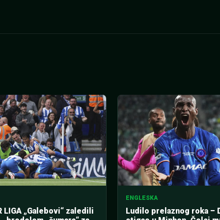
ENGLESKA
LIGA „Galebovi“ zaledili
Ludilo prelaznog roka –