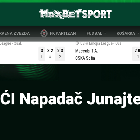
CRVENA ZVEZDA
FK PARTIZAN
FUDBAL
KOŠARKA
DOMAĆI FUDBAL
EVROLIGA
League - Qual.
UEFA Europa League - Qual.
3
3.2
2.3
2.
Maccabi T.A.
LIGE PETICE
ABA LIGA
1
x
2
1
CSKA Sofia
EVROPSKA TAKMIČENJA
NBA LIGA
OSTALE LIGE
REPREZENT
REPREZENTATIVNI FUDBAL
I Napadač Junajte