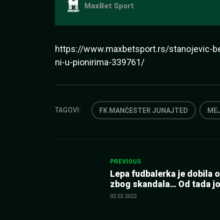
https://www.maxbetsport.rs/stanojevic-b
ni-u-pionirima-339761/
TAGOVI:
FK MANČESTER JUNAJTED
MEJ
Kretanje
PREVIOUS
Lepa fudbalerka je dobila 
članka
zbog skandala… Od tada joj
krenulo, sada zgrće novac
02.02.2022.