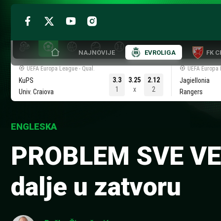
Skip
to
NAJNOVIJE
EVROLIGA
FK 
content
UEFA Europa League - Qual.
UEFA Europa 
3.3
3.25
2.12
KuPS
Jagiellonia
1
x
2
Univ. Craiova
Rangers
ENGLESKA
PROBLEM SVE VEĆ
dalje u zatvoru