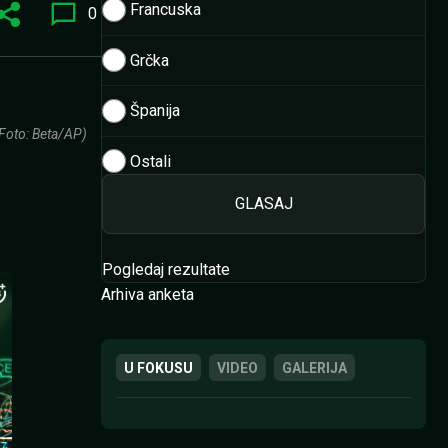
Francuska
0
Grčka
Španija
Foto: Beta/AP)
Ostali
Pogledaj rezultate
Arhiva anketa
U FOKUSU
VIDEO
GALERIJA