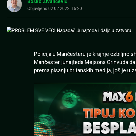
Boško Živančević
Objavljeno
02.02.2022. 16:20
Policija u Mančesteru je krajnje ozbiljno s
Mančester junajteda Mejsona Grinvuda da ju
prema pisanju britanskih medija, još je u z