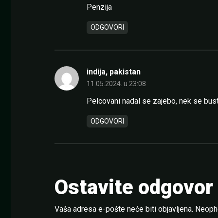
Penzija
ODGOVORI
indija, pakistan
11.05.2024. u 23:08
Pelcovani nadal se zajebo, nek se bus
ODGOVORI
Ostavite odgovor
Vaša adresa e-pošte neće biti objavljena.
Neopho