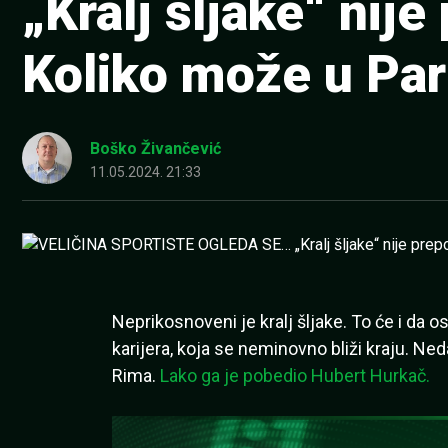
„Kralj šljake“ nij
Koliko može u Pa
Boško Živančević
11.05.2024. 21:33
Neprikosnoveni je kralj šljake. To će i da 
karijera, koja se neminovno bliži kraju. Ne
Rima.
Lako ga je pobedio Hubert Hurkač.