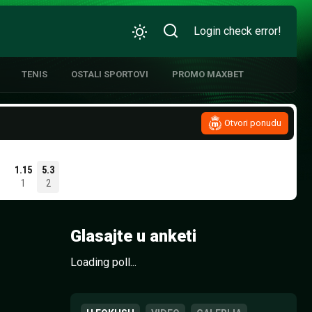
Login check error!
TENIS
OSTALI SPORTOVI
PROMO MAXBET
Otvori ponudu
ATIVNA KOŠARKA
1.15
5.3
1
2
Glasajte u anketi
Loading poll...