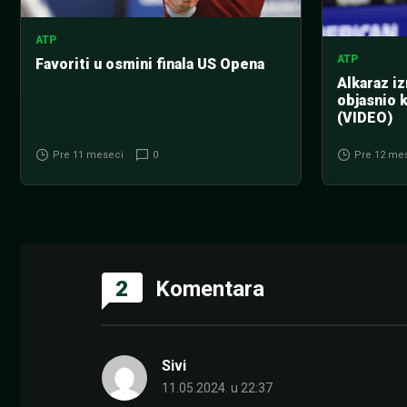
ATP
ATP
Favoriti u osmini finala US Opena
Alkaraz i
objasnio k
(VIDEO)
Pre 11 meseci
0
Pre 12 me
2
Komentara
Sivi
11.05.2024. u 22:37