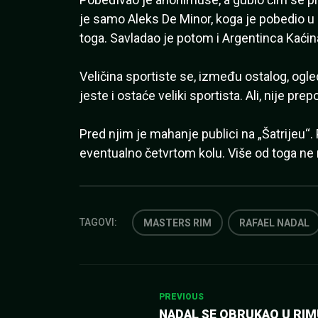
je samo Aleks De Minor, koga je pobedio u 
toga. Savladao je potom i Argentinca Kaćin
Veličina sportiste se, između ostalog, og
jeste i ostaće veliki sportista. Ali, nije pre
Pred njim je mahanje publici na „Šatrijeu“. P
eventualno četvrtom kolu. Više od toga ne
TAGOVI:
MASTERS RIM
RAFAEL NADAL
Kretanje
PREVIOUS
NADAL SE OBRUKAO U RIMU