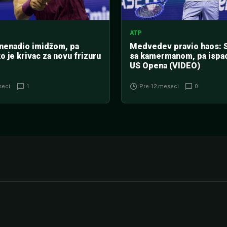
ATP
znenadio imidžom, pa
Medvedev pravio haos: 
o je krivac za novu frizuru
sa kamermanom, pa ispao
US Opena (VIDEO)
seci
1
Pre 12 meseci
0