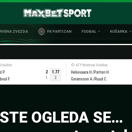
CRVENA ZVEZDA
FK PARTIZAN
FUDBAL
KOŠARKA
DOMAĆI FUDBAL
EVROLIGA
LIGE PETICE
ABA LIGA
EVROPSKA TAKMIČENJA
NBA LIGA
 Doubles
ATP Montreal Doubles
OSTALE LIGE
REPREZENT
2
1.77
l P.
Heliovaara H./Patten H.
1
2
oul F.
Goransson A./Ruud C.
REPREZENTATIVNI FUDBAL
ISTE OGLEDA SE…