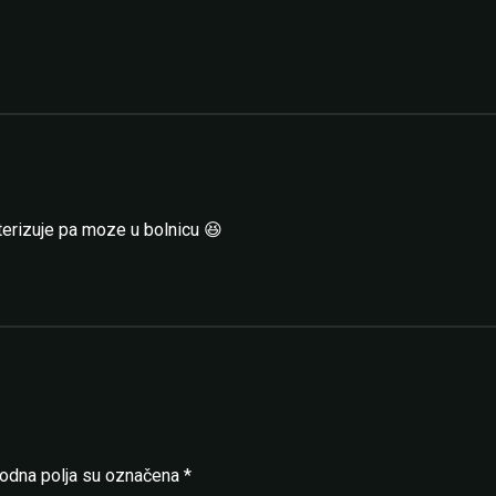
terizuje pa moze u bolnicu 😆
dna polja su označena
*