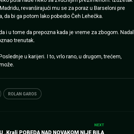
Madridu, revanširajući mu se za poraz u Barseloni pre
a, da bi ga potom lako pobedio Čeh Lehečka.
leda i u tome da prepozna kada je vreme za zbogom. Nadal
poznao trenutak.
oslednje u karijeri. I to, vrlo rano, u drugom, trećem,
 može.
ROLAN GAROS
NEXT
 „Kralj
POBEDA NAD NOVAKOM NIJE BILA