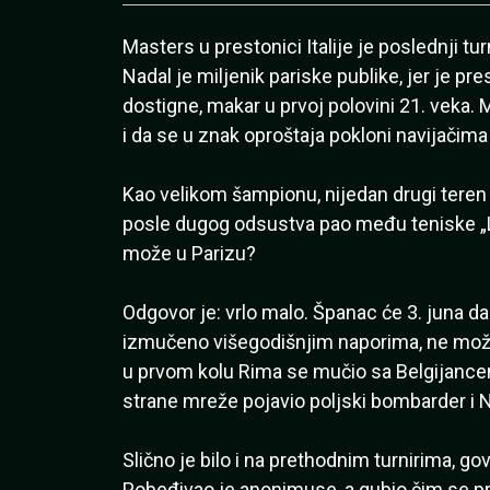
Masters u prestonici Italije je poslednji t
Nadal je miljenik pariske publike, jer je pre
dostigne, makar u prvoj polovini 21. veka. 
i da se u znak oproštaja pokloni navijačima n
Kao velikom šampionu, nijedan drugi teren m
posle dugog odsustva pao među teniske „Lil
može u Parizu?
Odgovor je: vrlo malo. Španac će 3. juna da
izmučeno višegodišnjim naporima, ne može v
u prvom kolu Rima se mučio sa Belgijance
strane mreže pojavio poljski bombarder i Na
Slično je bilo i na prethodnim turnirima, go
Pobeđivao je anonimuse, a gubio čim se p