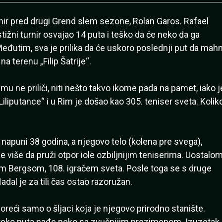
urnir pred drugi Grend slem sezone, Rolan Garos. Rafael
stižni turnir osvajao 14 puta i teško da će neko da ga
Međutim, sva je prilika da će uskoro poslednji put da mah
a terenu „Filip Šatrije“.
u ne priliči, niti nešto takvo ikome pada na pamet, iako j
iputance“ i u Rim je došao kao 305. teniser sveta. Kolik
 napuni 38 godina, a njegovo telo (kolena pre svega),
iše da pruži otpor iole ozbiljnijim teniserima. Uostalom
m Bergsom, 108. igračem sveta. Posle toga se s druge
dal je za tili čas ostao razoružan.
voreći samo o šljaci koja je njegovo prirodno stanište.
reko puta nađe neko sa zvučnijim prezimenom. Izuzetak