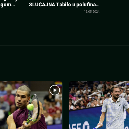
rugom
SLUČAJNA Tabilo u polufinalu
Rima
15.05.2024.