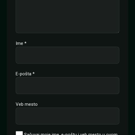
Ime
*
E-pošta
*
Veb mesto
Sačuvaj moje ime, e-poštu i veb mesto u ovom