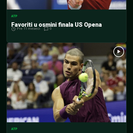
ATP
Favoriti u osmini finala US Opena
Pre 11 meseci
0
ATP