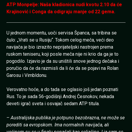
ATP Monpelje: Naša kladionica nudi kvotu 2.10 da će
Krajinović i Conga da odigraju manje od 22 gema.
U jednom momentu, uoči servisa Španca, sa tribina se
čulo: „Vrati se u Rusiju“. Tokom celog meča, veći deo
navijača je bio izrazito neprijateljski nastrojen prema
ruskom teniseru, koji posle meča nije ni krio da ga je to
pogodilo. Izjavio je da su uništili snove jednog dečaka i
poručio da će da razmisli da li će da se pojavi na Rolan
Garosu i Vimbldonu.
Verovatno hoće, a do tada se oglasio još jedan poznati
Rus. To je sada 56-godišnji Andrej Česnokov, nekada
deveti igrač sveta i osvajač sedam ATP titula.
–
Australijska publika je potpuno bezobrazna, ne može se
porediti sa evropskom. Ima normalnih navijača, ali
većinom su se u finalu ponašali kao seljačine. I ja sam se