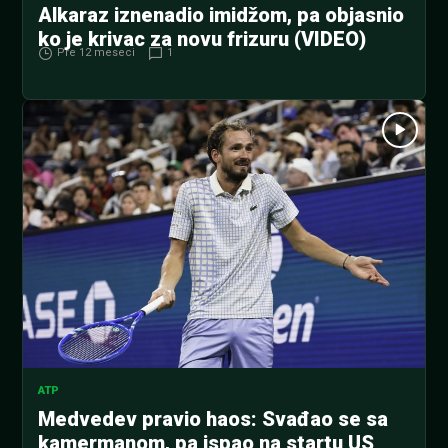
Alkaraz iznenadio imidžom, pa objasnio
ko je krivac za novu frizuru (VIDEO)
Pre 12 meseci
1
ATP
Medvedev pravio haos: Svađao se sa
kamermanom, pa ispao na startu US