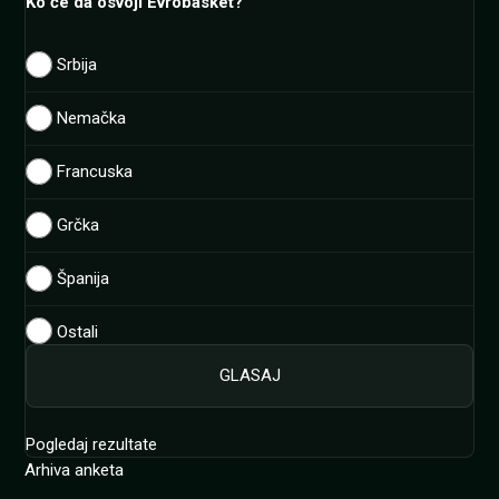
Ko će da osvoji Evrobasket?
Srbija
Nemačka
Francuska
Grčka
Španija
Ostali
Pogledaj rezultate
Arhiva anketa