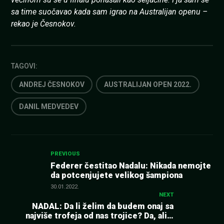
sa time suočavao kada sam igrao na Australijan openu –
rekao je Česnokov.
TAGOVI:
ANDREJ ČESNOKOV
AUSTRALIJAN OPEN 2022.
DANIL MEDVEDEV
Kretanje
PREVIOUS
Federer čestitao Nadalu: Nikada nemojte
da potcenjujete velikog šampiona
članka
30.01.2022.
NEXT
NADAL: Da li želim da budem onaj sa
najviše trofeja od nas trojice? Da, ali…