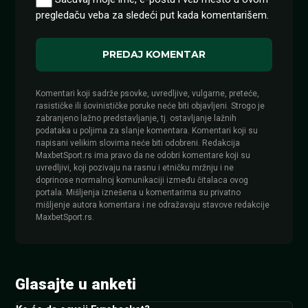
pregledaču veba za sledeći put kada komentarišem.
Komentari koji sadrže psovke, uvredljive, vulgarne, preteće,
rasističke ili šovinističke poruke neće biti objavljeni. Strogo je
zabranjeno lažno predstavljanje, tj. ostavljanje lažnih
podataka u poljima za slanje komentara. Komentari koji su
napisani velikim slovima neće biti odobreni. Redakcija
MaxbetSport.rs ima pravo da ne odobri komentare koji su
uvredljivi, koji pozivaju na rasnu i etničku mržnju i ne
doprinose normalnoj komunikaciji između čitalaca ovog
portala. Mišljenja iznešena u komentarima su privatno
mišljenje autora komentara i ne odražavaju stavove redakcije
MaxbetSport.rs.
Glasajte u anketi