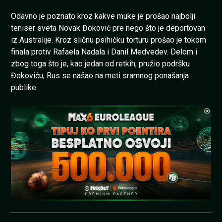
Odavno je poznato kroz kakve muke je prošao najbolji
teniser sveta Novak Đoković pre nego što je deportovan
iz Australije. Kroz sličnu psihičku torturu prošao je tokom
finala protiv Rafaela Nadala i Danil Medvedev. Delom i
zbog toga što je, kao jedan od retkih, pružio podršku
Đokoviću, Rus se našao na meti sramnog ponašanja
publike.