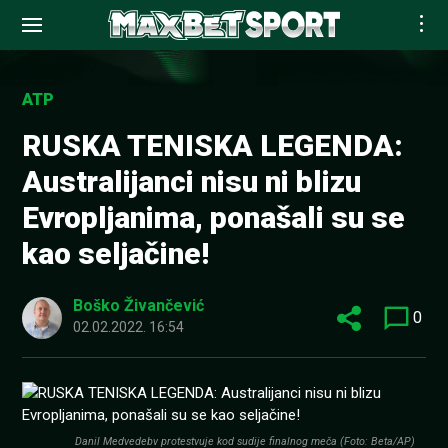
Skip
to
ATP
content
RUSKA TENISKA LEGENDA:
Australijanci nisu ni blizu
Evropljanima, ponašali su se
kao seljačine!
Boško Živančević
0
02.02.2022. 16:54
Danil Medvedebv protestvuje kod sudije finalnog meča (Foto: Beta/AP)