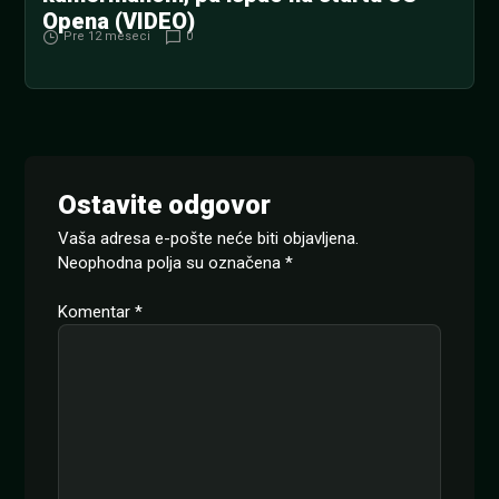
Opena (VIDEO)
Pre 12 meseci
0
Ostavite odgovor
Vaša adresa e-pošte neće biti objavljena.
Neophodna polja su označena
*
Komentar
*