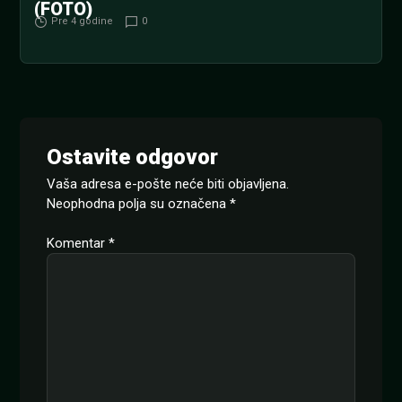
(FOTO)
Pre 4 godine
0
Ostavite odgovor
Vaša adresa e-pošte neće biti objavljena.
Neophodna polja su označena
*
Komentar
*