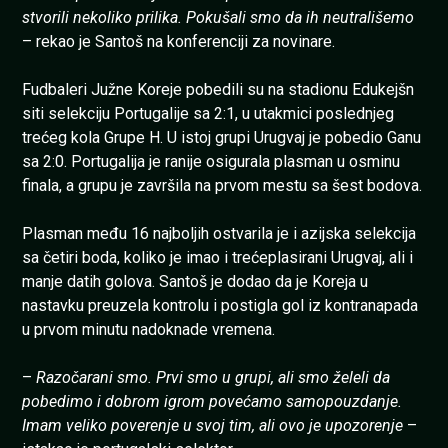
stvorili nekoliko prilika. Pokušali smo da ih neutrališemo
– rekao je Santoš na konferenciji za novinare.
Fudbaleri Južne Koreje pobedili su na stadionu Edukejšn
siti selekciju Portugalije sa 2:1, u utakmici poslednjeg
trećeg kola Grupe H. U istoj grupi Urugvaj je pobedio Ganu
sa 2:0. Portugalija je ranije osigurala plasman u osminu
finala, a grupu je završila na prvom mestu sa šest bodova.
Plasman među 16 najboljih ostvarila je i azijska selekcija
sa četiri boda, koliko je imao i trećeplasirani Urugvaj, ali i
manje datih golova. Santoš je dodao da je Koreja u
nastavku preuzela kontrolu i postigla gol iz kontranapada
u prvom minutu nadoknade vremena.
–
Razočarani smo. Prvi smo u grupi, ali smo želeli da
pobedimo i dobrom igrom povećamo samopouzdanje.
Imam veliko poverenje u svoj tim, ali ovo je upozorenje
–