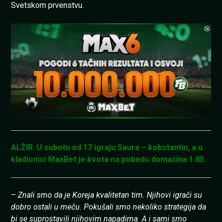
Svetskom prvenstvu.
ALŽIR: U subotu od 17 igraju Saura – kobstantin, a u
kladionici MaxBet je kvota na pobedu domaćina 1.85.
–
Znali smo da je Koreja kvalitetan tim. Njihovi igrači su
dobro ostali u meču. Pokušali smo nekoliko strategija da
bi se suprostavili njihovim napadima. A i sami smo