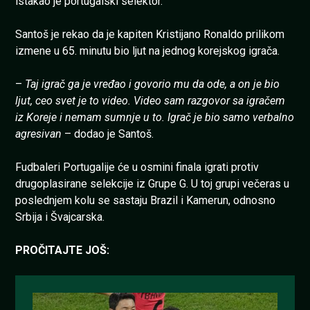
istakao je portugalski selektor.
Santoš je rekao da je kapiten Kristijano Ronaldo prilikom
izmene u 65. minutu bio ljut na jednog korejskog igrača.
–
Taj igrač ga je vređao i govorio mu da ode, a on je bio
ljut, ceo svet je to video. Video sam razgovor sa igračem
iz Koreje i nemam sumnje u to. Igrač je bio samo verbalno
agresivan
– dodao je Santoš.
Fudbaleri Portugalije će u osmini finala igrati protiv
drugoplasirane selekcije iz Grupe G. U toj grupi večeras u
poslednjem kolu se sastaju Brazil i Kamerun, odnosno
Srbija i Švajcarska.
PROČITAJTE JOŠ: