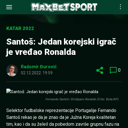
Skip
to
KATAR 2022
content
Santoš: Jedan korejski igrač
je vređao Ronalda
Radomir Đurović
0
02.12.2022. 19:59
Fernando Santoš i Kristijano Ronaldo (Foto: Beta/AP)
Selektor fudbalske reprezentacije Portugalije Fernando
Santoš rekao je da je znao da je Južna Koreja kvalitetan
tim, kao i da su želeil da pobedom završe grupnu fazu na