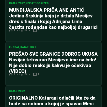
KATAR 2022
,
UNCATEGORIZED
MUNDIJALSKA PRIČA ANE ANTIĆ
Jedina Srpkinja koja je držala Mesijev
dres s finala i kojoj Adrijana Lima
čestita rođendan kao najboljoj drugarici
Pre 4 godine
0
FUDBAL
,
KATAR 2022
PREŠAO SVE GRANICE DOBROG UKUSA
Navijač tetovirao Mesijevo ime na čelo!
Nije dobio reakciju kakvu je očekivao
(VIDEO)
Pre 4 godine
1
KATAR 2022
ORIGINALNO Katarani odlučili šta će da
bude sa sobom u kojoj je spavao Mesi