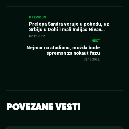
Kretanje
PREVIOUS
Prelepa Sandra veruje u pobedu, uz
Srbiju u Dohi i mali Indijac Nivan
članka
(FOTO+VIDEO)
02.12.2022.
NEXT
Nejmar na stadionu, možda bude
spreman za nokaut fazu
02.12.2022.
POVEZANE VESTI