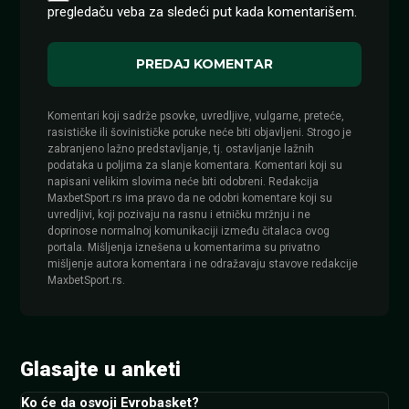
pregledaču veba za sledeći put kada komentarišem.
Komentari koji sadrže psovke, uvredljive, vulgarne, preteće,
rasističke ili šovinističke poruke neće biti objavljeni. Strogo je
zabranjeno lažno predstavljanje, tj. ostavljanje lažnih
podataka u poljima za slanje komentara. Komentari koji su
napisani velikim slovima neće biti odobreni. Redakcija
MaxbetSport.rs ima pravo da ne odobri komentare koji su
uvredljivi, koji pozivaju na rasnu i etničku mržnju i ne
doprinose normalnoj komunikaciji između čitalaca ovog
portala. Mišljenja iznešena u komentarima su privatno
mišljenje autora komentara i ne odražavaju stavove redakcije
MaxbetSport.rs.
Glasajte u anketi
Ko će da osvoji Evrobasket?