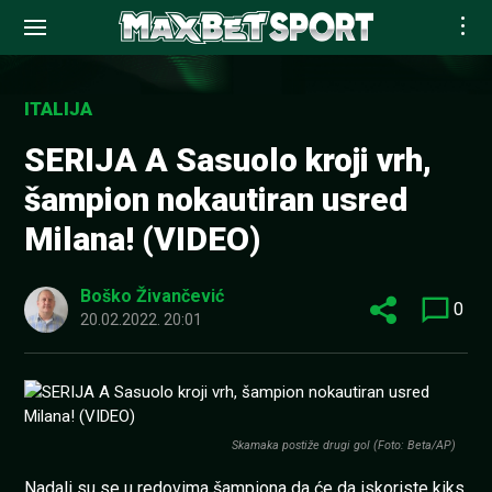
Skip
to
ITALIJA
content
SERIJA A Sasuolo kroji vrh,
šampion nokautiran usred
Milana! (VIDEO)
Boško Živančević
0
20.02.2022. 20:01
Skamaka postiže drugi gol (Foto: Beta/AP)
Nadali su se u redovima šampiona da će da iskoriste kiks