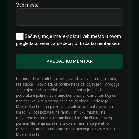
Veb mesto
Sačuvaj moje ime, e-poštu i veb mesto u ovom
pregledaču veba za sledeći put kada komentarišem.
Komentari koji sadrže psovke, uvredljive, vulgarne, preteće,
rasističke ili šovinističke poruke neće biti objavljeni. Strogo je
zabranjeno lažno predstavljanje, tj. ostavljanje lažnih
podataka u poljima za slanje komentara. Komentari koji su
napisani velikim slovima neće biti odobreni. Redakcija
MaxbetSport.rs ima pravo da ne odobri komentare koji su
uvredljivi, koji pozivaju na rasnu i etničku mržnju i ne
doprinose normalnoj komunikaciji između čitalaca ovog
portala. Mišljenja iznešena u komentarima su privatno
mišljenje autora komentara i ne odražavaju stavove redakcije
MaxbetSport.rs.