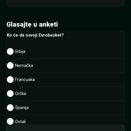
Glasajte u anketi
Ko će da osvoji Evrobasket?
Srbija
Nemačka
Francuska
Grčka
Španija
Ostali