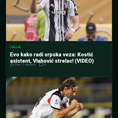
ITALIJA
Evo kako radi srpska veza: Kostić
asistent, Vlahović strelac! (VIDEO)
Pre 11 meseci
0