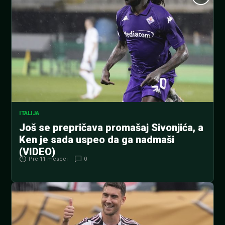
ITALIJA
Još se prepričava promašaj Sivonjića, a
Ken je sada uspeo da ga nadmaši
(VIDEO)
Pre 11 meseci
0