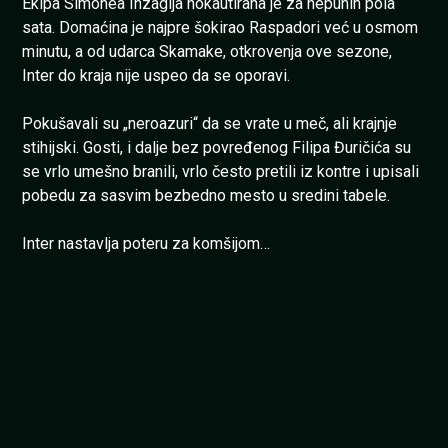
Ekipa Simonea Inzagija nokautirana je za nepunih pola
sata. Domaćina je najpre šokirao Raspadori već u osmom
minutu, a od udarca Skamake, otkrovenja ove sezone,
Inter do kraja nije uspeo da se oporavi.
Pokušavali su „neroazuri“ da se vrate u meč, ali krajnje
stihijski. Gosti, i dalje bez povređenog Filipa Đuričića su
se vrlo umešno branili, vrlo često pretili iz kontre i upisali
pobedu za sasvim bezbedno mesto u sredini tabele.
Inter nastavlja poteru za komšijom…