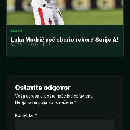
ITALIJA
Luka Modrić već oborio rekord Serije A!
Pre 11 meseci
0
Ostavite odgovor
Vaša adresa e-pošte neće biti objavljena.
Neophodna polja su označena
*
Komentar
*