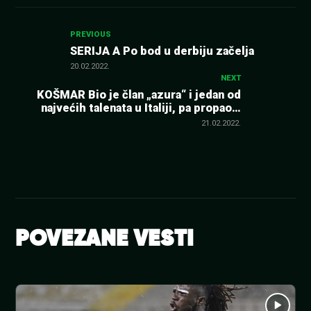
Kretanje
PREVIOUS
SERIJA A Po bod u derbiju začelja
članka
20.02.2022.
NEXT
KOŠMAR Bio je član „azura“ i jedan od
najvećih talenata u Italiji, pa propao…
„Pao sam na 10 evra dnevno“!
21.02.2022.
POVEZANE VESTI