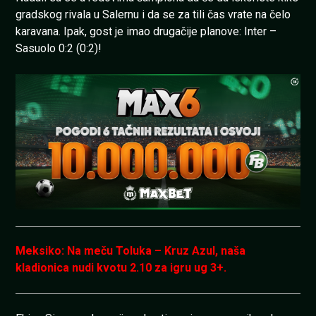
gradskog rivala u Salernu i da se za tili čas vrate na čelo
karavana. Ipak, gost je imao drugačije planove: Inter –
Sasuolo 0:2 (0:2)!
Meksiko: Na meču Toluka – Kruz Azul, naša
kladionica nudi kvotu 2.10 za igru ug 3+.