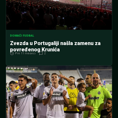
DOMAĆI FUDBAL
Zvezda u Portugaliji našla zamenu za
povređenog Krunića
Pre 11 meseci
2