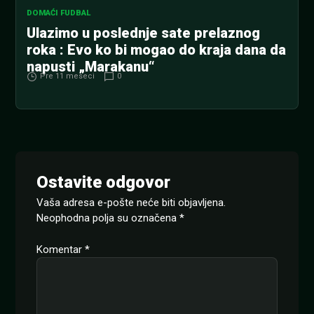
DOMAĆI FUDBAL
Ulazimo u poslednje sate prelaznog
roka : Evo ko bi mogao do kraja dana da
napusti „Marakanu“
Pre 11 meseci
0
Ostavite odgovor
Vaša adresa e-pošte neće biti objavljena.
Neophodna polja su označena
*
Komentar
*