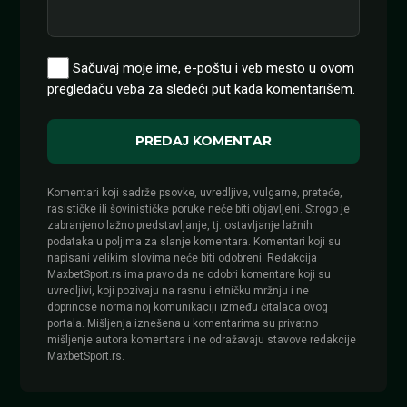
Sačuvaj moje ime, e-poštu i veb mesto u ovom
pregledaču veba za sledeći put kada komentarišem.
Komentari koji sadrže psovke, uvredljive, vulgarne, preteće,
rasističke ili šovinističke poruke neće biti objavljeni. Strogo je
zabranjeno lažno predstavljanje, tj. ostavljanje lažnih
podataka u poljima za slanje komentara. Komentari koji su
napisani velikim slovima neće biti odobreni. Redakcija
MaxbetSport.rs ima pravo da ne odobri komentare koji su
uvredljivi, koji pozivaju na rasnu i etničku mržnju i ne
doprinose normalnoj komunikaciji između čitalaca ovog
portala. Mišljenja iznešena u komentarima su privatno
mišljenje autora komentara i ne odražavaju stavove redakcije
MaxbetSport.rs.