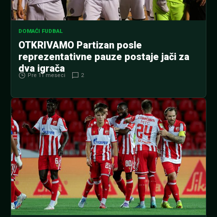
DOMAĆI FUDBAL
OTKRIVAMO Partizan posle
reprezentativne pauze postaje jači za
dva igrača
Pre 11 meseci
2