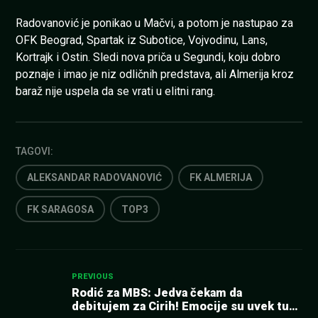
Radovanović je ponikao u Mačvi, a potom je nastupao za
OFK Beograd, Spartak iz Subotice, Vojvodinu, Lans,
Kortrajk i Ostin. Sledi nova priča u Segundi, koju dobro
poznaje i imao je niz odličnih predstava, ali Almerija kroz
baraž nije uspela da se vrati u elitni rang.
TAGOVI:
ALEKSANDAR RADOVANOVIĆ
FK ALMERIJA
FK SARAGOSA
TOP3
Kretanje
PREVIOUS
Rodić za MBS: Jedva čekam da
debitujem za Cirih! Emocije su uvek tu
članka