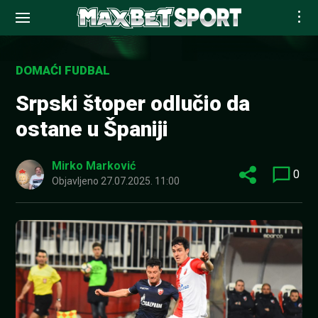
Skip
to
DOMAĆI FUDBAL
content
Srpski štoper odlučio da
ostane u Španiji
Mirko Marković
0
Objavljeno
27.07.2025. 11:00