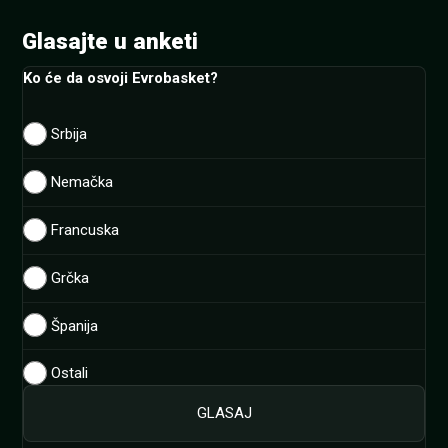
Glasajte u anketi
Ko će da osvoji Evrobasket?
Srbija
Nemačka
Francuska
Grčka
Španija
Ostali