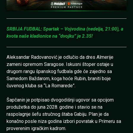
SRBIJA FUDBAL: Spartak – Vojvodina (nedelja, 21:00), a
kvota naše kladionice na “dvojku” je 2.35!
Aleksandar Radovanović je odlučio da dres Almerije
zameni opremom Saragose. Iskusni štoper ostaje u
drugom rangu španskog fudbala gde će zajedno sa
Samedom Baždarom, koga hoće Rubin, braniti boje
čuvenog kluba sa “La Romarede”.
Šapčanin je potpisao dvogodišnji ugovor sa opcijom
produžetka do juna 2028. godine i stavio se na
raspolagnje šefu stručnog štaba Gabiju. Plan je da
konačno posle niza godina izbori povratak u Primeru sa
proverenim igračkim kadrom.