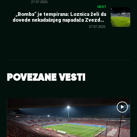
kada igra moja Zvezda!
27.07.2025.
NEXT
„Bomba“ je tempirana: Loznica želi da
dovede nekadašnjeg napadača Zvezde i
reprezentativca Srbije
27.07.2025.
POVEZANE VESTI