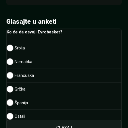
Glasajte u anketi
Ko će da osvoji Evrobasket?
Srbija
Nemačka
Francuska
Grčka
Španija
Ostali