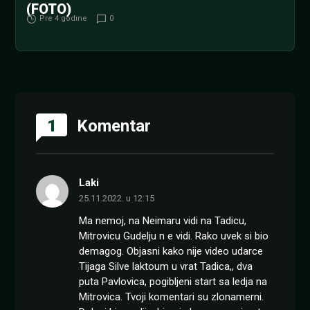
(FOTO)
Pre 4 godine
0
1
Komentar
Laki
25.11.2022. u 12:15
Ma nemoj, na Neimaru vidi na Tadicu,
Mitrovicu Gudelju n e vidi. Rako uvek si bio
demagog. Objasni kako nije video udarce
Tijaga Silve laktoum u vrat Tadica,, dva
puta Pavlovica, pogibljeni start sa ledja na
Mitrovica. Tvoji komentari su zlonamerni.