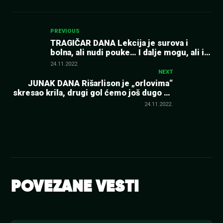
Kretanje
PREVIOUS
TRAGIČAR DANA Lekcija je surova i
bolna, ali nudi pouke… I dalje mogu, ali i
članka
moraju mnogo bolje
24.11.2022.
NEXT
JUNAK DANA Rišarlison je „orlovima“
skresao krila, drugi gol ćemo još dugo da
gledamo (VIDEO)
24.11.2022.
POVEZANE VESTI