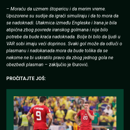
–
Moraću da uzmem štopericu i da merim vreme.
Upozorene su sudije da igrači simuliraju i da to mora da
se nadoknadi. Utakmica između Engleske i Irana je bila
atipična zbog povrede iranskog golmana i nije bilo
potrebe da bude kraća nadoknada. Bolje bi bilo da ljudi u
VAR sobi imaju veći doprinos. Svaki gol može da odluči o
plasmanu i nadokanada mora da bude tolika da se
nekome ne bi uskratilo pravo da zbog jednog gola ne
obezbedi plasman
– zaključio je Đurović.
PROČITAJTE JOŠ: