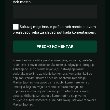
Veb mesto
Sačuvaj moje ime, e-poštu i veb mesto u ovom
pregledaču veba za sledeći put kada komentarišem.
Komentari koji sadrže psovke, uvredljive, vulgarne, preteće,
rasističke ili šovinističke poruke neće biti objavljeni. Strogo je
zabranjeno lažno predstavljanje, tj. ostavljanje lažnih
podataka u poljima za slanje komentara. Komentari koji su
napisani velikim slovima neće biti odobreni. Redakcija
MaxbetSport.rs ima pravo da ne odobri komentare koji su
uvredljivi, koji pozivaju na rasnu i etničku mržnju i ne
doprinose normalnoj komunikaciji između čitalaca ovog
portala. Mišljenja iznešena u komentarima su privatno
mišljenje autora komentara i ne odražavaju stavove redakcije
MaxbetSport.rs.