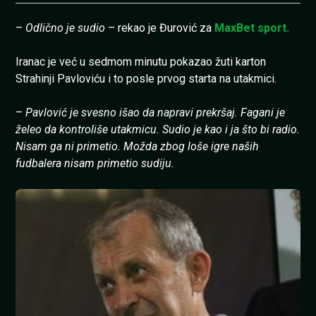
–
Odlično je sudio
– rekao je Đurović za
MaxBet sport.
Iranac je već u sedmom minutu pokazao žuti karton
Strahinji Pavloviću i to posle prvog starta na utakmici.
–
Pavlović je svesno išao da napravi prekršaj. Fagani je
želeo da kontroliše utakmicu. Sudio je kao i ja što bi radio.
Nisam ga ni primetio. Možda zbog loše igre naših
fudbalera nisam primetio sudiju.