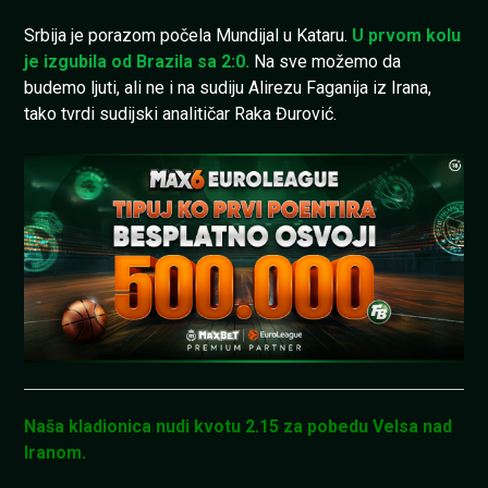
Srbija je porazom počela Mundijal u Kataru.
U prvom kolu
je izgubila od Brazila sa 2:0.
Na sve možemo da
budemo ljuti, ali ne i na sudiju Alirezu Faganija iz Irana,
tako tvrdi sudijski analitičar Raka Đurović.
Naša kladionica nudi kvotu 2.15 za pobedu Velsa nad
Iranom.