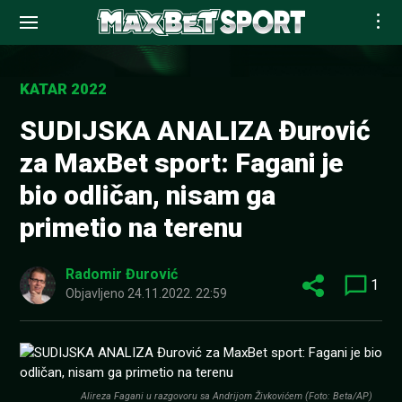
Skip
to
KATAR 2022
content
SUDIJSKA ANALIZA Đurović
za MaxBet sport: Fagani je
bio odličan, nisam ga
primetio na terenu
Radomir Đurović
1
Objavljeno
24.11.2022. 22:59
Alireza Fagani u razgovoru sa Andrijom Živkovićem (Foto: Beta/AP)