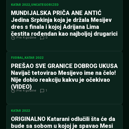
KATAR 2022
,
UNCATEGORIZED
MUNDIJALSKA PRIČA ANE ANTIĆ
Jedina Srpkinja koja je držala Mesijev
dres s finala i kojoj Adrijana Lima
čestita rođendan kao najboljoj drugarici
Pre 4 godine
0
FUDBAL
,
KATAR 2022
PREŠAO SVE GRANICE DOBROG UKUSA
Navijač tetovirao Mesijevo ime na čelo!
Nije dobio reakciju kakvu je očekivao
(VIDEO)
Pre 4 godine
1
KATAR 2022
ORIGINALNO Katarani odlučili šta će da
bude sa sobom u kojoj je spavao Mesi