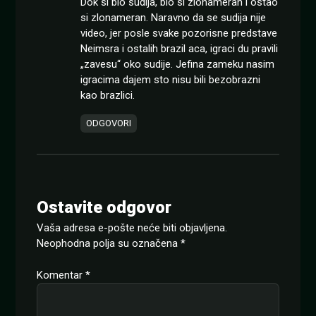
Dok si bio sudija, bio si zlonameran i ostao
si zlonameran. Naravno da se sudija nije
video, jer posle svake pozorisne predstave
Neimsra i ostalih brazil aca, igraci du pravili
„zavesu“ oko sudije. Jefina zameku nasim
igracima dajem sto nisu bili bezobrazni
kao brazlici.
ODGOVORI
Ostavite odgovor
Vaša adresa e-pošte neće biti objavljena.
Neophodna polja su označena
*
Komentar
*