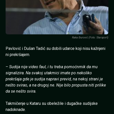
Raka Đurović (Foto: Starsport)
Pavlović i Dušan Tadić su dobili udarce koji nisu kažnjeni
ni prekršajem.
–
Sudija nije video faul, i tu treba pomoćnmik da mu
signalizira. Na svakoj utakmici imate po nekoliko
prekršaja gde je sudija napravi previd, na nekoj strani je
nešto svirao, a na drugoj ne. Nije bilo propusta niti prilike
da se nešto svira.
Takmičenje u Kataru su obeležile i dugačke sudijske
nadoknade.