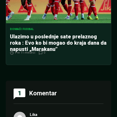
DOMAĆI FUDBAL
Ulazimo u poslednje sate prelaznog
roka : Evo ko bi mogao do kraja dana da
napusti „Marakanu“
Pre 11 meseci
0
1
Komentar
Lika