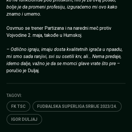
bolje je da promeni profesiju, izguraćemo mi ovo kako
znamo i umemo.
Osvrnuo se trener Partizana i na naredni meč protiv
Vojvodine 2. maja, takođe u Humskoj.
– Odlično igraju, imaju dosta kvalitetnih igrača u npaadu,
mi smo sada ranjivi, svi su osetili krv, ali… Nema predaje,
idemo dalje, važno je da se momci glave vrate što pre –
poručio je Duljaj
.
TAGOVI:
FK TSC
FUDBALSKA SUPERLIGA SRBIJE 2023/24.
IGOR DULJAJ