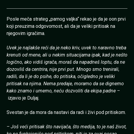
Posle meča strateg „parnog valjka“ rekao je da je oon prvi
koji preuzima odgovornost, ali da je veliki pritisak na
njegovim igračima.
Uvek je najlakše reći da je neko kriv, uvek to naravno treba
krenuti od mene, ali u nekim situacijama ipak, kad je nešto
logično, ako vidiš igrača, moraš da napadneš loptu, da ne
dozovliš da centrira, nije prvi put. Mnogo smo trenirali,
radili, da li je do psihe, do pritiska, očigledno je veliki
pritisak na njima. Nema predaje, moramo da se dignemo
kako znamo i umemo, neću dozvoliti da ekipa padne –
izjavio je Duljaj.
Svestan je da mora da nastavi da radi i živi pod pritiskom.
– Još veći pritisak što navijača, što medija, to je naš život,
ko ne funkcioniše pod pritiskom, niti je za ovaj posao,