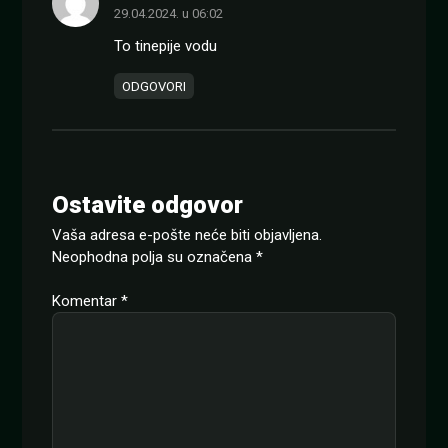
29.04.2024. u 06:02
To tinepije vodu
ODGOVORI
Ostavite odgovor
Vaša adresa e-pošte neće biti objavljena.
Neophodna polja su označena
*
Komentar
*