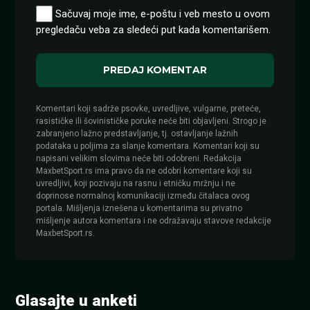
Sačuvaj moje ime, e-poštu i veb mesto u ovom
pregledaču veba za sledeći put kada komentarišem.
Komentari koji sadrže psovke, uvredljive, vulgarne, preteće,
rasističke ili šovinističke poruke neće biti objavljeni. Strogo je
zabranjeno lažno predstavljanje, tj. ostavljanje lažnih
podataka u poljima za slanje komentara. Komentari koji su
napisani velikim slovima neće biti odobreni. Redakcija
MaxbetSport.rs ima pravo da ne odobri komentare koji su
uvredljivi, koji pozivaju na rasnu i etničku mržnju i ne
doprinose normalnoj komunikaciji između čitalaca ovog
portala. Mišljenja iznešena u komentarima su privatno
mišljenje autora komentara i ne odražavaju stavove redakcije
MaxbetSport.rs.
Glasajte u anketi