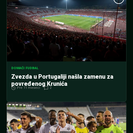
DOMAĆI FUDBAL
Zvezda u Portugaliji našla zamenu za
povređenog Krunića
Pre 11 meseci
2