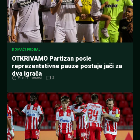
DOMAĆI FUDBAL
OTKRIVAMO Partizan posle
reprezentativne pauze postaje jači za
dva igrača
Pre 11 meseci
2