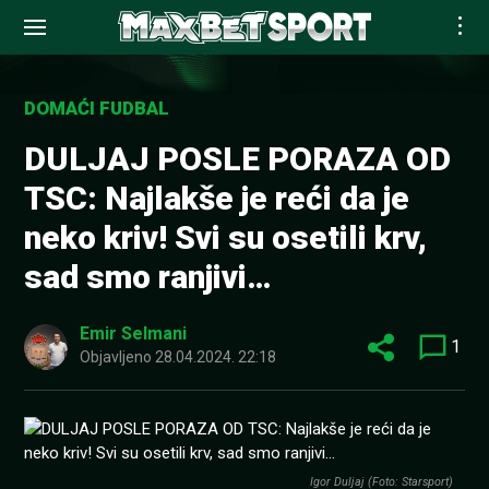
Skip
to
DOMAĆI FUDBAL
content
DULJAJ POSLE PORAZA OD
TSC: Najlakše je reći da je
neko kriv! Svi su osetili krv,
sad smo ranjivi…
Emir Selmani
1
Objavljeno
28.04.2024. 22:18
Igor Duljaj (Foto: Starsport)