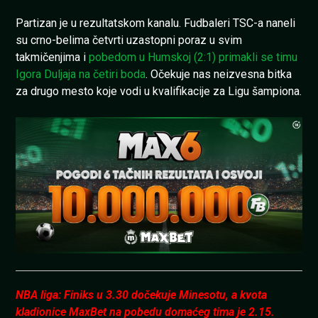
Partizan je u rezultatskom kanalu. Fudbaleri TSC-a naneli
su crno-belima četvrti uzastopni poraz u svim
takmičenjima i
pobedom u Humskoj (2:1) primakli se timu
Igora Duljaja na četiri boda
. Očekuje nas neizvesna bitka
za drugo mesto koje vodi u kvalifikacije za Ligu šampiona.
NBA liga: Finiks u 3.30 dočekuje Minesotu, a kvota
kladionice MaxBet na pobedu domaćeg tima je 2.15.