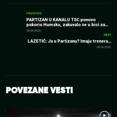
Kretanje
PREVIOUS
PARTIZAN U KANALU TSC ponovo
pokorio Humsku, zakuvalo se u bici za
članka
drugo mesto koje vodi u kvalifikacije za
28.04.2024.
Ligu šampiona! (FOTO/VIDEO)
NEXT
LAZETIĆ: Ja u Partizanu? Imaju trenera…
28.04.2024.
POVEZANE VESTI