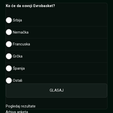
Ko će da osvoji Evrobasket?
Srbija
Nemačka
Francuska
Grčka
Španija
Ostali
Pogledaj rezultate
Arhiva anketa