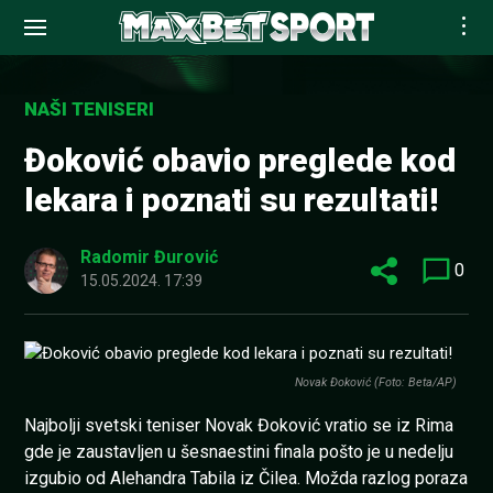
Skip
to
NAŠI TENISERI
content
Đoković obavio preglede kod
lekara i poznati su rezultati!
Radomir Đurović
0
15.05.2024. 17:39
Novak Đoković (Foto: Beta/AP)
Najbolji svetski teniser Novak Đoković vratio se iz Rima
gde je zaustavljen u šesnaestini finala pošto je u nedelju
izgubio od Alehandra Tabila iz Čilea. Možda razlog poraza