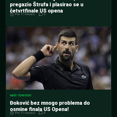
pregazio Štrufa i plasirao se u
četvrtfinale US opena
Pre 11 meseci
0
NAŠI TENISERI
Đoković bez mnogo problema do
osmine finala US Opena!
Pre 11 meseci
0