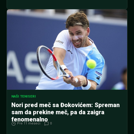
NAŠI TENISERI
Nori pred meč sa Đokovićem: Spreman
sam da prekine meč, pa da zaigra
fenomenalno
Pre 11 meseci
0