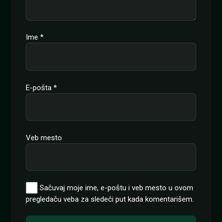
Ime
*
E-pošta
*
Veb mesto
Sačuvaj moje ime, e-poštu i veb mesto u ovom
pregledaču veba za sledeći put kada komentarišem.