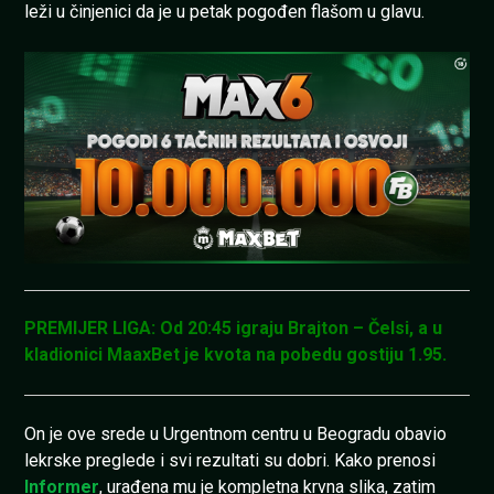
leži u činjenici da je u petak pogođen flašom u glavu.
PREMIJER LIGA: Od 20:45 igraju Brajton – Čelsi, a u
kladionici MaaxBet je kvota na pobedu gostiju 1.95.
On je ove srede u Urgentnom centru u Beogradu obavio
lekrske preglede i svi rezultati su dobri. Kako prenosi
Informer
, urađena mu je kompletna krvna slika, zatim