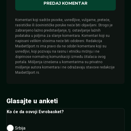
Komentari koji sadrže psovke, uvredljive, vulgarne, preteće,
rasističke ili šovinističke poruke neće biti objavljeni. Strogo je
zabranjeno lažno predstavljanje, tj. ostavljanje lažnih
podataka u poljima za slanje komentara. Komentari koji su
napisani velikim slovima neće biti odobreni. Redakcija
MaxbetSport.rs ima pravo da ne odobri komentare koji su
uvredljivi, koji pozivaju na rasnu i etničku mržnju i ne
doprinose normalnoj komunikaciji između čitalaca ovog
portala. Mišljenja iznešena u komentarima su privatno
mišljenje autora komentara i ne odražavaju stavove redakcije
MaxbetSport.rs.
Glasajte u anketi
Ko će da osvoji Evrobasket?
Srbija