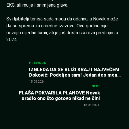
EKG, ali mu je i snimljena glava.
Svi ljubitelji tenisa sada mogu da odahnu, a Novak može
da se sprema za naredne izazove. Ove godine nije
osvojio nijedan turnir, ali je još dosta izazova pred njim u
2024.
Kretanje
PREVIOUS
IZGLEDA DA SE BLIŽI KRAJ I NAJVEĆEM
Đoković: Podeljen sam! Jedan deo mene
članka
oseća…
15.05.2024.
NEXT
FLAŠA POKVARILA PLANOVE Novak
uradio ono što gotovo nikad ne čini
18.05.2024.