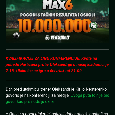
KVALIFIKACIJE ZA LIGU KONFERENCIJE: Kvota na
pobedu Partizana protiv Oleksandrije u našoj kladionici je
2.15. Utakmica se igra u četvrtak od 21.00.
Dan pred utakmicu, trener Oleksandrije Kirilo Nesterenko,
govorio je na konferenciji za medije.
Ovoga puta to nije bio
govor kao pre nedelju dana…
– Oni su u prvoj utakmici ostavili dobar utisak, postigli su