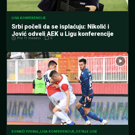
LIGA KONFERENCIJE
Srbi počeli da se isplaćuju: Nikolić i
Jović odveli AEK u Ligu konferencije
Pre 11 meseci
0
DOMAĆI FUDBAL
,
LIGA KONFERENCIJE
,
OSTALE LIGE