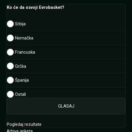
Ko će da osvoji Evrobasket?
Srbija
Nemačka
Francuska
Grčka
Španija
Ostali
Pogledaj rezultate
Arhiva anketa