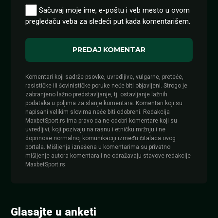
Sačuvaj moje ime, e-poštu i veb mesto u ovom
pregledaču veba za sledeći put kada komentarišem.
Komentari koji sadrže psovke, uvredljive, vulgarne, preteće,
rasističke ili šovinističke poruke neće biti objavljeni. Strogo je
zabranjeno lažno predstavljanje, tj. ostavljanje lažnih
podataka u poljima za slanje komentara. Komentari koji su
napisani velikim slovima neće biti odobreni. Redakcija
MaxbetSport.rs ima pravo da ne odobri komentare koji su
uvredljivi, koji pozivaju na rasnu i etničku mržnju i ne
doprinose normalnoj komunikaciji između čitalaca ovog
portala. Mišljenja iznešena u komentarima su privatno
mišljenje autora komentara i ne odražavaju stavove redakcije
MaxbetSport.rs.
Glasajte u anketi