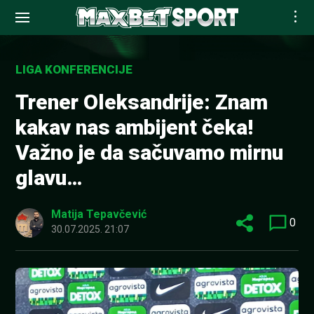
Skip
to
LIGA KONFERENCIJE
content
Trener Oleksandrije: Znam
kakav nas ambijent čeka!
Važno je da sačuvamo mirnu
glavu…
Matija Tepavčević
0
30.07.2025. 21:07