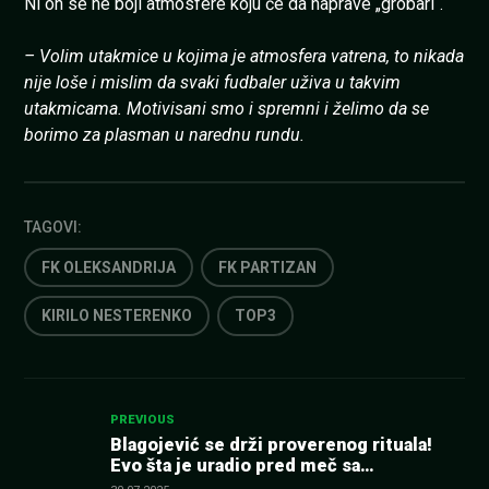
Ni on se ne boji atmosfere koju će da naprave „grobari“.
– Volim utakmice u kojima je atmosfera vatrena, to nikada
nije loše i mislim da svaki fudbaler uživa u takvim
utakmicama. Motivisani smo i spremni i želimo da se
borimo za plasman u narednu rundu.
TAGOVI:
FK OLEKSANDRIJA
FK PARTIZAN
KIRILO NESTERENKO
TOP3
Kretanje
PREVIOUS
Blagojević se drži proverenog rituala!
Evo šta je uradio pred meč sa
članka
Oleksandrijom (FOTO)