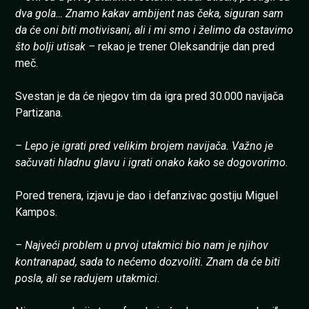
dva gola… Znamo kakav ambijent nas čeka, siguran sam
da će oni biti motivisani, ali i mi smo i želimo da ostavimo
što bolji utisak –
rekao je trener Oleksandrije dan pred
meč.
Svestan je da će njegov tim da igra pred 30.000 navijača
Partizana.
– Lepo je igrati pred velikim brojem navijača. Važno je
sačuvati hladnu glavu i igrati onako kako se dogovorimo.
Pored trenera, izjavu je dao i defanzivac gostiju Miguel
Kampos.
– Najveći problem u prvoj utakmici bio nam je njihov
kontranapad, sada to nećemo dozvoliti. Znam da će biti
posla, ali se radujem utakmici.