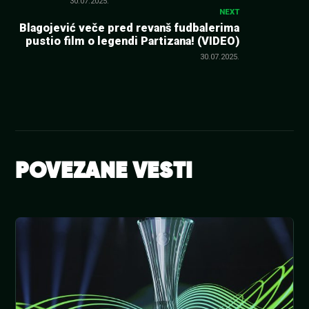
30.07.2025.
NEXT
Blagojević veče pred revanš fudbalerima
pustio film o legendi Partizana! (VIDEO)
30.07.2025.
POVEZANE VESTI