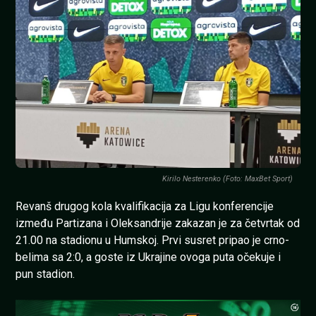
Kirilo Nesterenko (Foto: MaxBet Sport)
Revanš drugog kola kvalifikacija za Ligu konferencije
između Partizana i Oleksandrije zakazan je za četvrtak od
21.00 na stadionu u Humskoj. Prvi susret pripao je crno-
belima sa 2:0, a goste iz Ukrajine ovoga puta očekuje i
pun stadion.