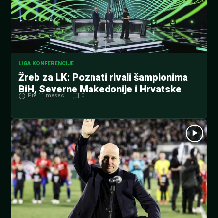
LIGA KONFERENCIJE
Žreb za LK: Poznati rivali šampionima
BiH, Severne Makedonije i Hrvatske
Pre 11 meseci
0