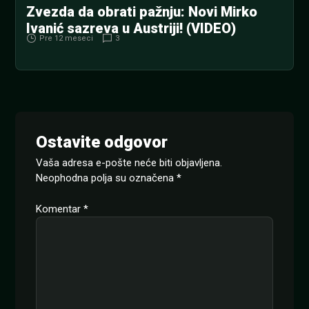
Zvezda da obrati pažnju: Novi Mirko
Ivanić sazreva u Austriji! (VIDEO)
Pre 12 meseci
3
Ostavite odgovor
Vaša adresa e-pošte neće biti objavljena.
Neophodna polja su označena
*
Komentar
*