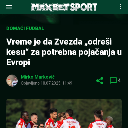
Skip
to
DOMAĆI FUDBAL
content
Vreme je da Zvezda „odreši
kesu“ za potrebna pojačanja u
Evropi
Mirko Marković
4
Objavljeno
18.07.2025. 11:49