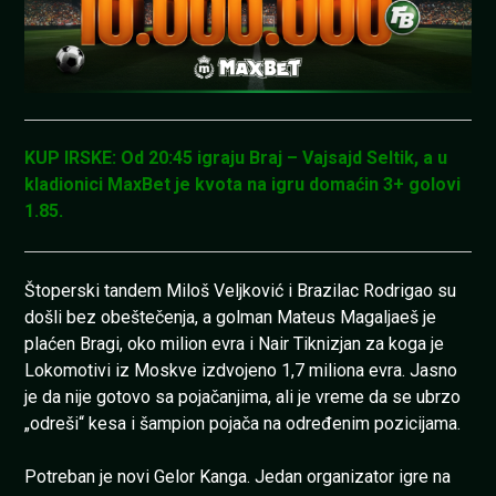
KUP IRSKE: Od 20:45 igraju Braj – Vajsajd Seltik, a u
kladionici MaxBet je kvota na igru domaćin 3+ golovi
1.85.
Štoperski tandem Miloš Veljković i Brazilac Rodrigao su
došli bez obeštečenja, a golman Mateus Magaljaeš je
plaćen Bragi, oko milion evra i Nair Tiknizjan za koga je
Lokomotivi iz Moskve izdvojeno 1,7 miliona evra. Jasno
je da nije gotovo sa pojačanjima, ali je vreme da se ubrzo
„odreši“ kesa i šampion pojača na određenim pozicijama.
Potreban je novi Gelor Kanga. Jedan organizator igre na