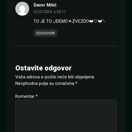
Davor Mitić
22.07.2025. u 05:11
TO JE TO-„IDEMO👊ZVEZDO❤️🤍❤️“-
ODGOVORI
Ostavite odgovor
Vaša adresa e-pošte neće biti objavljena.
Neophodna polja su označena
*
Komentar
*