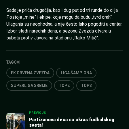
Sada je priča drugačija, kao i dug put od tri runde do cilja.
Postoje „mine“ i ekipe, koje mogu da budu „tvrd orah“.
Ulaganja su neophodna, a nije često lako pogoditi u centar.
Izbor sledi narednih dana, a sezonu Zvezda otvara u
subotu protiv Javora na stadionu „Rajko Mitić“.
TAGOVI:
FK CRVENA ZVEZDA
LIGA ŠAMPIONA
SUPERLIGA SRBIJE
TOP2
TOP3
Kretanje
PREVIOUS
Partizanova deca su ukras fudbalskog
sveta!