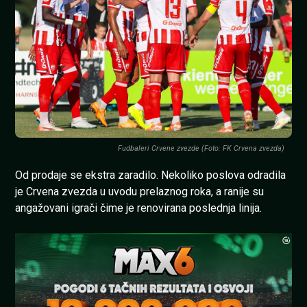
Fudbaleri Crvene zvezde (Foto: FK Crvena zvezda)
Od prodaje se ekstra zaradilo. Nekoliko poslova odradila
je Crvena zvezda u uvodu prelaznog roka, a ranije su
angažovani igrači čime je renovirana poslednja linija.