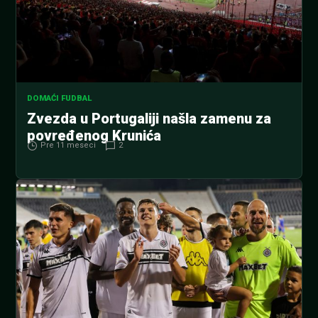
DOMAĆI FUDBAL
Zvezda u Portugaliji našla zamenu za
povređenog Krunića
Pre 11 meseci
2