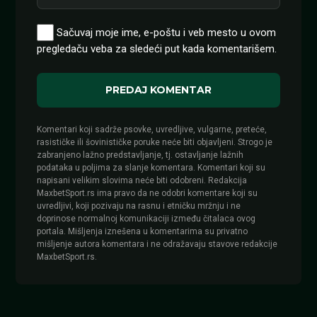
Sačuvaj moje ime, e-poštu i veb mesto u ovom
pregledaču veba za sledeći put kada komentarišem.
Komentari koji sadrže psovke, uvredljive, vulgarne, preteće,
rasističke ili šovinističke poruke neće biti objavljeni. Strogo je
zabranjeno lažno predstavljanje, tj. ostavljanje lažnih
podataka u poljima za slanje komentara. Komentari koji su
napisani velikim slovima neće biti odobreni. Redakcija
MaxbetSport.rs ima pravo da ne odobri komentare koji su
uvredljivi, koji pozivaju na rasnu i etničku mržnju i ne
doprinose normalnoj komunikaciji između čitalaca ovog
portala. Mišljenja iznešena u komentarima su privatno
mišljenje autora komentara i ne odražavaju stavove redakcije
MaxbetSport.rs.