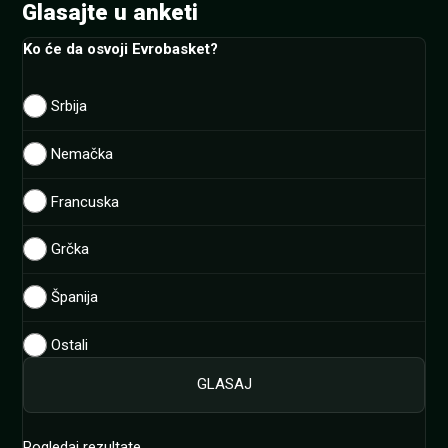
Glasajte u anketi
Ko će da osvoji Evrobasket?
Srbija
Nemačka
Francuska
Grčka
Španija
Ostali
Pogledaj rezultate