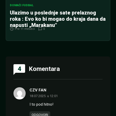
DOMAĆI FUDBAL
Ulazimo u poslednje sate prelaznog
roka : Evo ko bi mogao do kraja dana da
napusti „Marakanu“
Pre 11 meseci
0
4
Komentara
CZV FAN
18.07.2025. u 12:01
I to pod hitno!
ODGOVORI