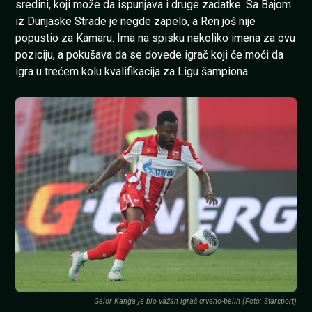
sredini, koji može da ispunjava i druge zadatke. Sa Bajom
iz Dunjaske Strade je negde zapelo, a Ren još nije
popustio za Kamaru. Ima na spisku nekoliko imena za ovu
poziciju, a pokušava da se dovede igrač koji će moći da
igra u trećem kolu kvalifikacija za Ligu šampiona.
Gelor Kanga je bio važan igrač crveno-belih (Foto: Starsport)