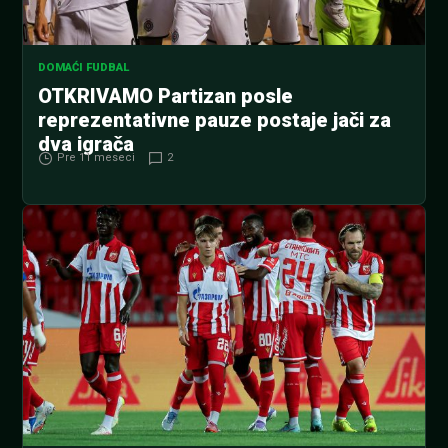
DOMAĆI FUDBAL
OTKRIVAMO Partizan posle
reprezentativne pauze postaje jači za
dva igrača
Pre 11 meseci
2