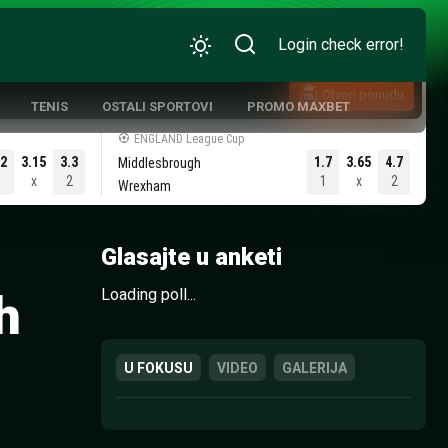
Login check error!
Otvori ponudu
TENIS
OSTALI SPORTOVI
PROMO MAXBET
ENGLAND League Cup
.2
3.15
3.3
1.7
3.65
4.7
Middlesbrough
1
x
2
1
x
2
Wrexham
ATIVNA KOŠARKA
Glasajte u anketi
Loading poll...
h
U FOKUSU
VIDEO
GALERIJA