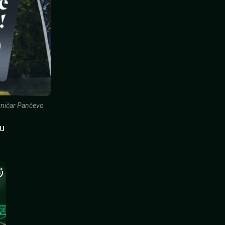
zničar Pančevo
tu