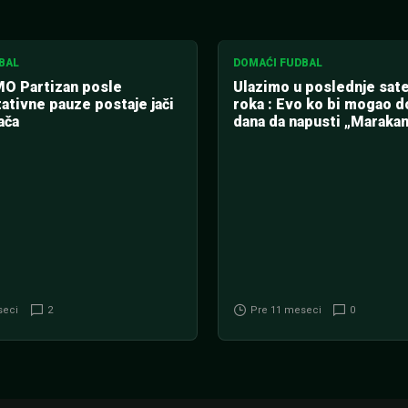
BAL
DOMAĆI FUDBAL
O Partizan posle
Ulazimo u poslednje sat
ativne pauze postaje jači
roka : Evo ko bi mogao do
ača
dana da napusti „Maraka
seci
2
Pre 11 meseci
0