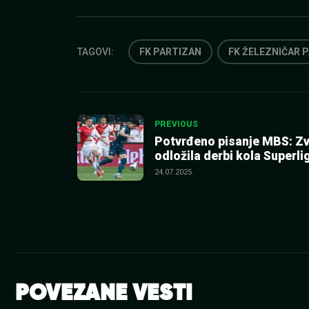
TAGOVI:
FK PARTIZAN
FK ŽELEZNIČAR 
Kretanje
PREVIOUS
Potvrđeno pisanje MBS: Z
članka
odložila derbi kola Superli
24.07.2025.
POVEZANE VESTI