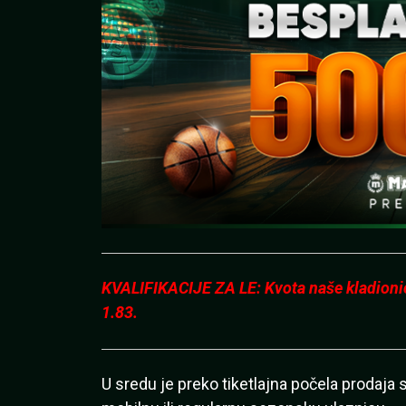
KVALIFIKACIJE ZA LE: Kvota naše kladionice
1.83.
U sredu je preko tiketlajna počela prodaja