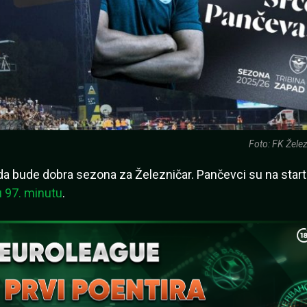
Foto: FK Žele
da bude dobra sezona za Železničar. Pančevci su na star
u 97. minutu
.