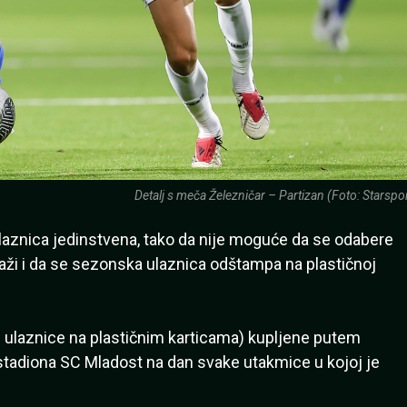
Detalj s meča Železničar – Partizan (Foto: Starspor
aznica jedinstvena, tako da nije moguće da se odabere
aži i da se sezonska ulaznica odštampa na plastičnoj
ulaznice na plastičnim karticama) kupljene putem
stadiona SC Mladost na dan svake utakmice u kojoj je