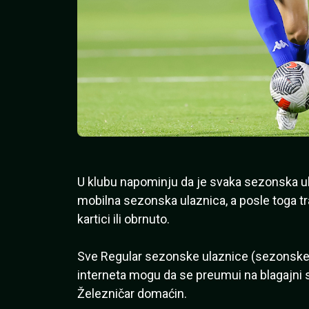
U klubu napominju da je svaka sezonska ul
mobilna sezonska ulaznica, a posle toga tr
kartici ili obrnuto.
Sve Regular sezonske ulaznice (sezonske 
interneta mogu da se preumui na blagajni 
Železničar domaćin.