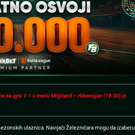
 na igru 1-1 u meču Mitjiland – Hibernijan (19:30) je
 sezonskih ulaznica. Navijači Železničara mogu da izaberu