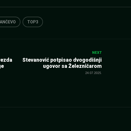
PANČEVO
TOP3
NEXT
vezda
Stevanović potpisao dvogodišnji
ge
ugovor sa Železničarom
24.07.2025.