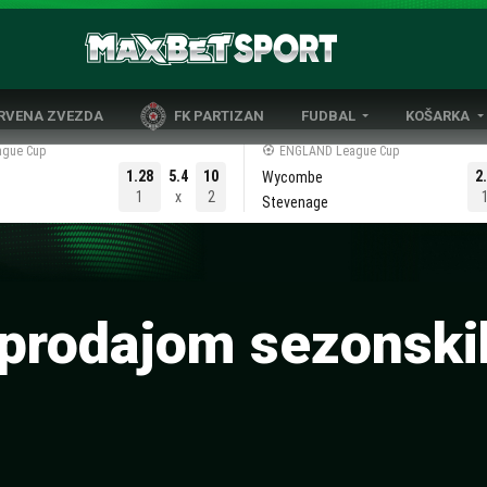
CRVENA ZVEZDA
FK PARTIZAN
FUDBAL
KOŠARKA
DOMAĆI FUDBAL
EVROLIGA
gue Cup
ENGLAND League Cup
1.28
5.4
10
2
Wycombe
LIGE PETICE
ABA LIGA
1
x
2
Stevenage
EVROPSKA TAKMIČENJA
NBA LIGA
OSTALE LIGE
REPREZENT
REPREZENTATIVNI FUDBAL
 prodajom sezonski