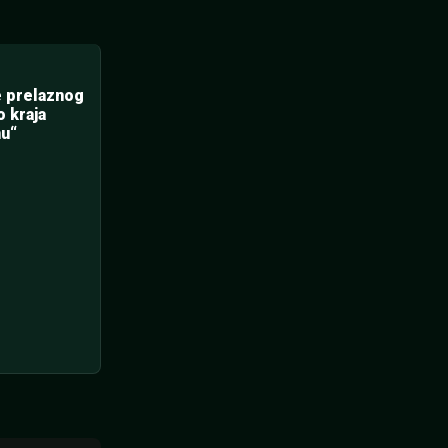
e prelaznog
 kraja
nu“