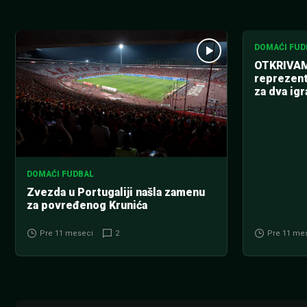
DOMAĆI FUD
OTKRIVAM
reprezent
za dva igr
DOMAĆI FUDBAL
Zvezda u Portugaliji našla zamenu
za povređenog Krunića
Pre 11 meseci
2
Pre 11 me