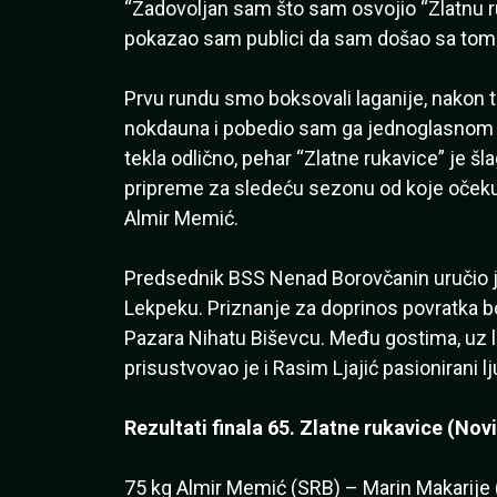
“Zadovoljan sam što sam osvojio “Zlatnu 
pokazao sam publici da sam došao sa tom ž
Prvu rundu smo boksovali laganije, nakon t
nokdauna i pobedio sam ga jednoglasnom o
tekla odlično, pehar “Zlatne rukavice” je šl
pripreme za sledeću sezonu od koje očeku
Almir Memić.
Predsednik BSS Nenad Borovčanin uručio je
Lekpeku. Priznanje za doprinos povratka 
Pazara Nihatu Biševcu. Među gostima, uz 
prisustvovao je i Rasim Ljajić pasionirani l
Rezultati finala 65. Zlatne rukavice (Novi
75 kg Almir Memić (SRB) – Marin Makarije