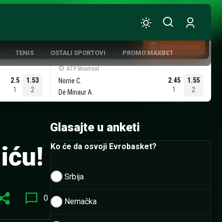
Otvori ponudu
TENIS
OSTALI SPORTOVI
PROMO MAXBET
ATP Montreal
2.5
1.53
2.45
1.55
Norrie C.
1
2
1
2
De Minaur A.
ATIVNA KOŠARKA
Glasajte u anketi
iću!
Ko će da osvoji Evrobasket?
Srbija
0
Nemačka