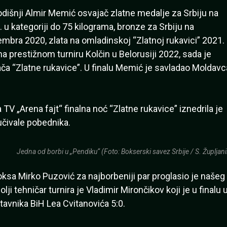
dišnji Almir Memić osvajač zlatne medalje za Srbiju na
u kategoriji do 75 kilograma, bronze za Srbiju na
ra 2020, zlata na omladinskoj “Zlatnoj rukavici” 2021.
na prestižnom turniru Kolčin u Belorusiji 2022, sada je
ajača “Zlatne rukavice”. U finalu Memić je savladao Moldavc
TV „Arena fajt“ finalna noć “Zlatne rukavice” iznedrila je
učivale pobednika.
Jedna od borbi u „Pendiku“ (Foto: Bokserski savez Srbije / S. Župljani
oksa Mirko Puzović za najborbeniji par proglasio je našeg
ji tehničar turnira je Vladimir Mirončikov koji je u finalu 
tavnika BiH Lea Cvitanovića 5:0.