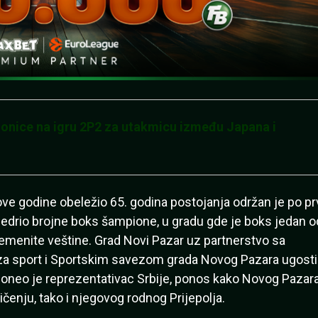
ice na igru 2P2 za utakmicu između Japana i
 ove godine obeležio 65. godina postojanja održan je po pr
 iznedrio brojne boks šampione, u gradu gde je boks jedan o
plemenite veštine. Grad Novi Pazar uz partnerstvo sa
a sport i Sportskim savezom grada Novog Pazara ugostil
oneo je reprezentativac Srbije, ponos kako Novog Pazar
čenju, tako i njegovog rodnog Prijepolja.