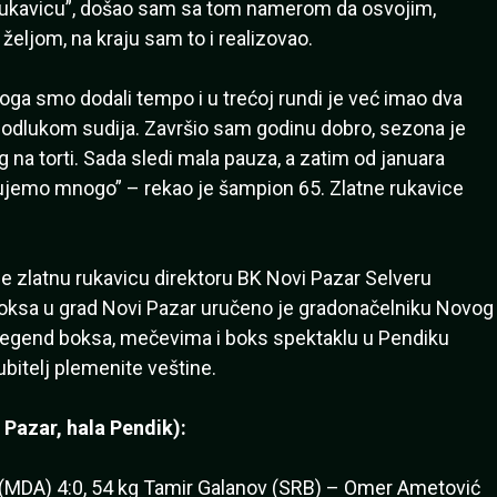
rukavicu”, došao sam sa tom namerom da osvojim,
eljom, na kraju sam to i realizovao.
oga smo dodali tempo i u trećoj rundi je već imao dva
dlukom sudija. Završio sam godinu dobro, sezona je
ag na torti. Sada sledi mala pauza, a zatim od januara
jemo mnogo” – rekao je šampion 65. Zlatne rukavice
 zlatnu rukavicu direktoru BK Novi Pazar Selveru
boksa u grad Novi Pazar uručeno je gradonačelniku Novog
legend boksa, mečevima i boks spektaklu u Pendiku
jubitelj plemenite veštine.
 Pazar, hala Pendik):
 (MDA) 4:0, 54 kg Tamir Galanov (SRB) – Omer Ametović