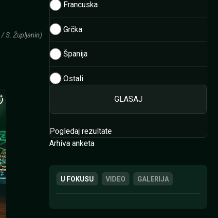
Francuska
Grčka
/ S. Župljanin)
Španija
Ostali
Pogledaj rezultate
Arhiva anketa
U FOKUSU
VIDEO
GALERIJA