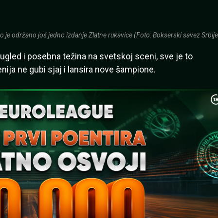
 je održano još jedno izdanje Zlatne rukavice (Foto: Bokserski savez Srbije 
i ugled i posebna težina na svetskoj sceni, sve je to
ija ne gubi sjaj i lansira nove šampione.