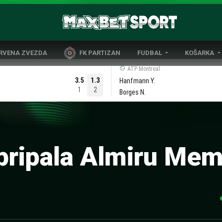
CRVENA ZVEZDA
FK PARTIZAN
FUDBAL
KOŠARKA
DOMAĆI FUDBAL
EVROLIGA
ATP Montreal
3.5
1.3
Hanfmann Y.
LIGE PETICE
ABA LIGA
1
2
Borges N.
EVROPSKA TAKMIČENJA
NBA LIGA
OSTALE LIGE
REPREZENT
REPREZENTATIVNI FUDBAL
 pripala Almiru Mem