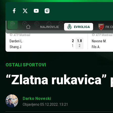
Skip
to
NAJNOVIJE
EVROLIGA
FK 
content
ATP Montreal
ATP Montreal
2
1.8
Darderi L.
Navone M.
1
2
Shang J.
Fils A.
OSTALI SPORTOVI
“Zlatna rukavica”
Darko Noveski
Objavljeno
05.12.2022. 13:21