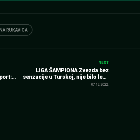
NA RUKAVICA
NEXT
LIGA ŠAMPIONA Zvezda bez
port:
senzacije u Turskoj, nije bilo leka
za moćnu Italijanku
07.12.2022.
 bilo
a