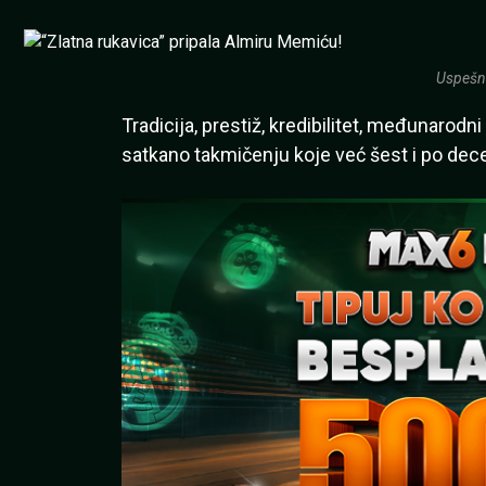
Uspešno
Tradicija, prestiž, kredibilitet, međunarodn
satkano takmičenju koje već šest i po decen