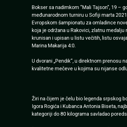
Bokser sa nadimkom “Mali Tajson”, 19 – go
međunarodnom turniru u Sofiji marta 2021. 
Evropskom šampionatu za omladince novemb
koja je održana u Rakovici, zlatnu medalju 
krunisan i upisan u listu večitih, listu osv
Marina Makarija 4:0.
U dvorani „Pendik“, u direktnom prenosu na 
kvalitetne mečeve u kojima su nijanse odl
Žiri na čijem je čelu bio legenda srpskog b
Igora Rogića i Kubanca Antonia Biseta, najbol
kategoriji do 80 kilograma savladao poreds