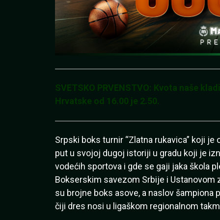
SVETSKO PRVENSTVO: Kvota naše kladion
Hrvatske od 16.00 je 2.50.
Srpski boks turnir “Zlatna rukavica” koji je
put u svojoj dugoj istoriji u gradu koji je
vodećih sportova i gde se gaji jaka škola 
Bokserskim savezom Srbije i Ustanovom z
su brojne boks asove, a naslov šampiona p
čiji dres nosi u ligaškom regionalnom takmi