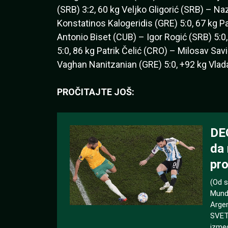
(SRB) 3:2, 60 kg Veljko Gligorić (SRB) – N
Konstatinos Kalogeridis (GRE) 5:0, 67 kg P
Antonio Biset (CUB) – Igor Rogić (SRB) 5:0
5:0, 86 kg Patrik Čelić (CRO) – Milosav S
Vaghan Nanitzanian (GRE) 5:0, +92 kg Vlada
PROČITAJTE JOŠ: