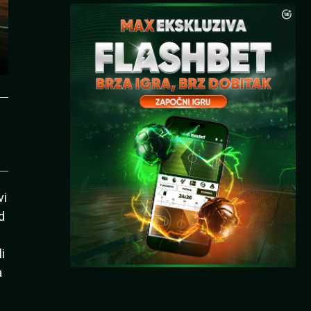
vi
d
i
a